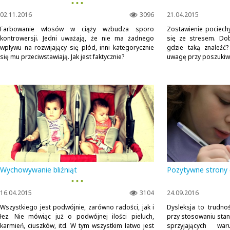
▪ ▪ ▪
02.11.2016
3096
21.04.2015
Farbowanie włosów w ciąży wzbudza sporo
Zostawienie pociec
kontrowersji. Jedni uważają, że nie ma żadnego
się ze stresem. Dob
wpływu na rozwijający się płód, inni kategorycznie
gdzie taką znaleźć
się mu przeciwstawiają. Jak jest faktycznie?
uwagę przy poszukiwa
Wychowywanie bliźniąt
Pozytywne strony d
▪ ▪ ▪
16.04.2015
3104
24.09.2016
Wszystkiego jest podwójnie, zarówno radości, jak i
Dysleksja to trudnoś
łez. Nie mówiąc już o podwójnej ilości pieluch,
przy stosowaniu sta
karmień, ciuszków, itd. W tym wszystkim łatwo jest
sprzyjających war