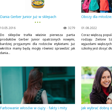
Dania Gerber Junior już w sklepach
Obozy dla młodzież
▪ ▪ ▪
10.05.2016
3279
01.08.2022
Do sklepów trafiła właśnie pierwsza partia
Coraz większą popula
produktów Gerber Junior opatrzonych nowymi,
rodzaju Zielone Sz
bardziej przyjaznymi dla rodziców etykietami. Już
wyjazdami większych
wkrótce mamy będą mogły również sprawdzić jak
szkolny jest dosyć dłu
dania...
Farbowanie włosów w ciąży - fakty i mity
Jak wybrać dobrą 