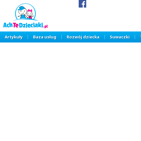
Artykuły
Baza usług
Rozwój dziecka
Suwaczki