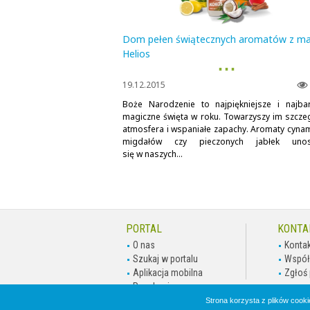
Dom pełen świątecznych aromatów z ma
Helios
▪ ▪ ▪
19.12.2015
Boże Narodzenie to najpiękniejsze i najbar
magiczne święta w roku. Towarzyszy im szcze
atmosfera i wspaniałe zapachy. Aromaty cyna
migdałów czy pieczonych jabłek unos
się w naszych...
PORTAL
KONTA
O nas
Kontak
Szukaj w portalu
Współ
Aplikacja mobilna
Zgłoś 
Regulamin
Polityka Prywatności
Strona korzysta z plików cookie