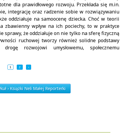
stotne dla prawidłowego rozwoju. Przekłada się m.in.
ie, integrację oraz radzenie sobie w rozwiązywaniu
że oddziałuje na samoocenę dziecka. Choć w teorii
ma zbawienny wpływ na ich pociechy, to w praktyce
 sprawy, że oddziałuje on nie tylko na sferę fizyczną
tywności ruchowej tworzy również solidne podstawy
 drogę rozwojowi umysłowemu, społecznemu
1
2
›
uł › Książki Neli Małej Reporterki