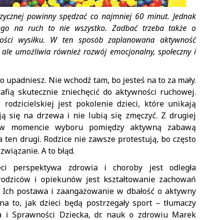
izycznej powinny spędzać co najmniej 60 minut. Jednak
ego na ruch to nie wszystko. Zadbać trzeba także o
ności wysiłku. W ten sposób zaplanowana aktywność
ą, ale umożliwia również rozwój emocjonalny, społeczny i
bo upadniesz. Nie wchodź tam, bo jesteś na to za mały.
fią skutecznie zniechęcić do aktywności ruchowej.
rodzicielskiej jest pokolenie dzieci, które unikają
ą się na drzewa i nie lubią się zmęczyć. Z drugiej
 w momencie wyboru pomiędzy aktywną zabawą
ten drugi. Rodzice nie zawsze protestują, bo często
wiązanie. A to błąd.
ci perspektywa zdrowia i choroby jest odległa
 rodziców i opiekunów jest kształtowanie zachowań
. Ich postawa i zaangażowanie w dbałość o aktywny
na to, jak dzieci będą postrzegały sport – tłumaczy
a i Sprawności Dziecka, dr. nauk o zdrowiu Marek