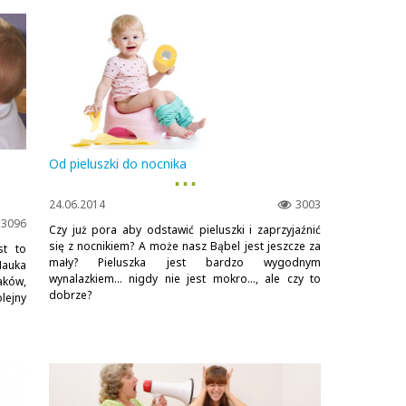
Od pieluszki do nocnika
▪ ▪ ▪
24.06.2014
3003
3096
Czy już pora aby odstawić pieluszki i zaprzyjaźnić
się z nocnikiem? A może nasz Bąbel jest jeszcze za
st to
mały? Pieluszka jest bardzo wygodnym
auka
wynalazkiem... nigdy nie jest mokro..., ale czy to
aków,
dobrze?
lejny