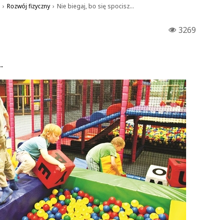
›
Rozwój fizyczny
›
Nie biegaj, bo się spocisz…
3269
…