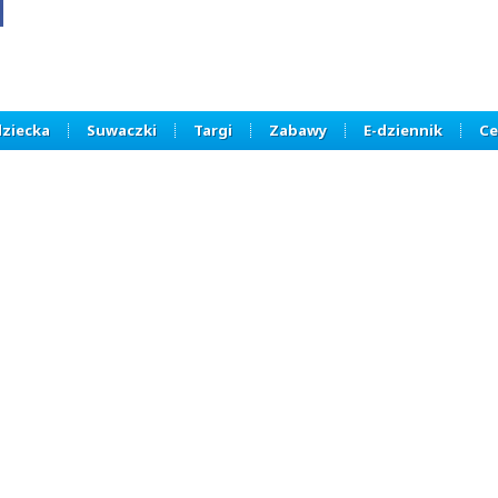
dziecka
Suwaczki
Targi
Zabawy
E-dziennik
Ce