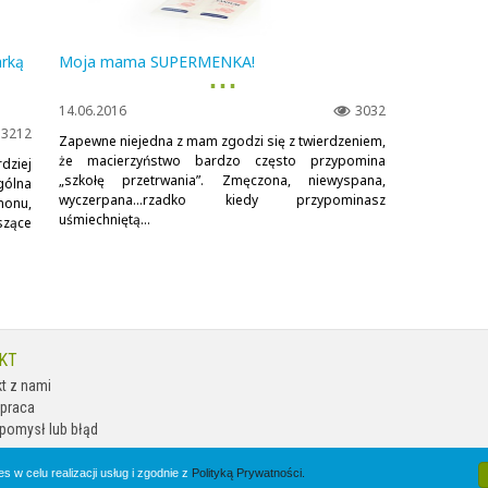
rką
Moja mama SUPERMENKA!
▪ ▪ ▪
14.06.2016
3032
3212
Zapewne niejedna z mam zgodzi się z twierdzeniem,
że macierzyństwo bardzo często przypomina
dziej
„szkołę przetrwania”. Zmęczona, niewyspana,
gólna
wyczerpana…rzadko kiedy przypominasz
monu,
uśmiechniętą...
zące
KT
t z nami
praca
pomysł lub błąd
s w celu realizacji usług i zgodnie z
Polityką Prywatności.