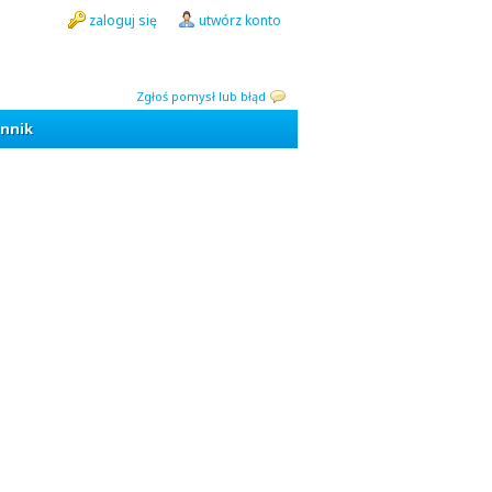
zaloguj się
utwórz konto
Zgłoś pomysł lub błąd
nnik