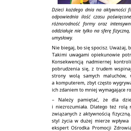
Dzieci każdego dnia na aktywności f
odpowiednia ilość czasu poświęcon
różnorodność formy oraz intensyw
oddziałuje nie tylko na sferę fizyczn
umysłowy.
Nie biegaj, bo się spocisz. Uważaj, 
Takimi uwagami opiekunowie potra
Konsekwencją nadmiernej kontroli 
pobrudzenia się, z trudem wspinaj
strony wolą samych maluchów,
a komputerem, zbyt często wygrywa 
ich zdaniem to mniej wymagające roz
– Należy pamiętać, że dla dzie
i niezrozumiała. Dlatego też rolą
związanych z aktywnością fizyczną
styl życia w dużej mierze wpływa 
ekspert Ośrodka Promocji Zdrowi