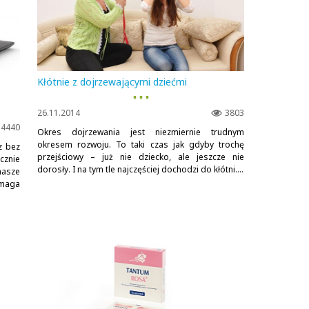
Kłótnie z dojrzewającymi dziećmi
▪ ▪ ▪
26.11.2014
3803
4440
Okres dojrzewania jest niezmiernie trudnym
okresem rozwoju. To taki czas jak gdyby trochę
z bez
przejściowy – już nie dziecko, ale jeszcze nie
cznie
dorosły. I na tym tle najczęściej dochodzi do kłótni....
nasze
ymaga