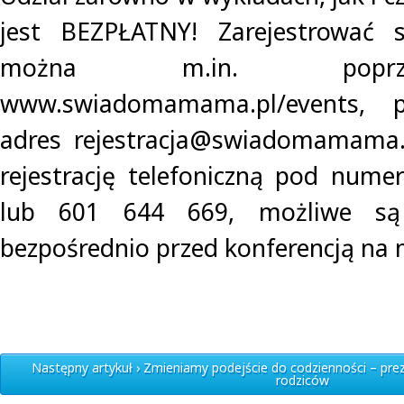
jest BEZPŁATNY! Zarejestrować 
można m.in. poprz
www.swiadomamama.pl/events, 
adres
rejestracja@swiadomamama.
rejestrację telefoniczną pod num
lub 601 644 669, możliwe są 
bezpośrednio przed konferencją na 
Następny artykuł › Zmieniamy podejście do codzienności – pre
rodziców