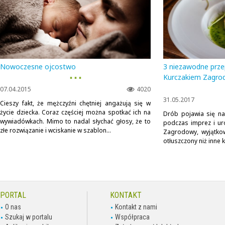
Nowoczesne ojcostwo
3 niezawodne prze
▪ ▪ ▪
Kurczakiem Zagro
07.04.2015
4020
31.05.2017
Cieszy fakt, że mężczyźni chętniej angażują się w
życie dziecka. Coraz częściej można spotkać ich na
Drób pojawia się na
wywiadówkach. Mimo to nadal słychać głosy, że to
podczas imprez i uro
złe rozwiązanie i wciskanie w szablon...
Zagrodowy, wyjątko
otłuszczony niż inne k
PORTAL
KONTAKT
O nas
Kontakt z nami
Szukaj w portalu
Współpraca