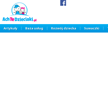
Artykuły
Baza usług
Rozwój dziecka
Suwaczki