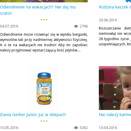
Odwodnienie na wakacjach? Nie daj mu
Rodzina kaszek d
szans!
▪ ▪ ▪
20.06.2016
04.07.2016
2796
Rozszerzanie die
niemowląt nie wcześ
Odwodnienie może rozwinąć się w wyniku biegunki,
26 tygodniu życia
wymiotów lub przy nadmiernej aktywności fizycznej.
uzupełniających, kt
A o te na wakacjach nie trudno! Aby im zapobiec
należy przyjmować wystarczającą ilość płynów....
Dania Gerber Junior już w sklepach
Nie należy karmić
▪ ▪ ▪
10.05.2016
3282
10.04.2016