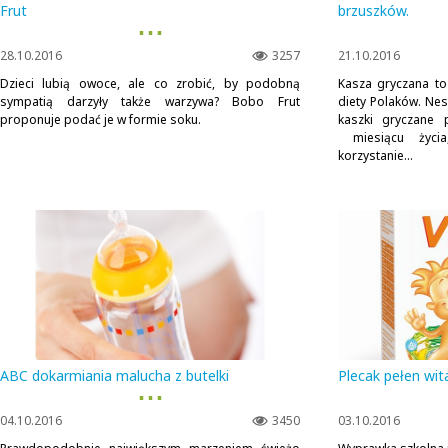
Frut
brzuszków.
▪ ▪ ▪
28.10.2016
3257
21.10.2016
Dzieci lubią owoce, ale co zrobić, by podobną
Kasza gryczana to
sympatią darzyły także warzywa? Bobo Frut
diety Polaków. Nes
proponuje podać je w formie soku.
kaszki gryczane 
miesiącu życia
korzystanie...
ABC dokarmiania malucha z butelki
Plecak pełen wi
▪ ▪ ▪
04.10.2016
3450
03.10.2016