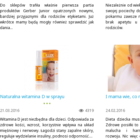
Do sklepów trafiła właśnie pierwsza partia
Niezależnie od wi
produktów Gerber Junior opatrzonych nowymi,
swojej pociechy 
bardziej przyjaznymi dla rodziców etykietami. Już
pokarmu zawsze m
wkrótce mamy będą mogły również sprawdzić jak
brak apetytu u 
dania...
rodziców.
Naturalna witamina D w sprayu
I mama wie, co m
▪ ▪ ▪
21.03.2016
4319
24.02.2016
Witamina D jest niezbędna dla dzieci. Odpowiada za
Dieta dziecka mus
zdrowe kości, wzrost, korzystnie wpływa na układ
Zdrowe posiłki to 
mięśniowy i nerwowy. Łagodzi stany zapalne skóry,
malucha i harmo
reguluje wydzielanie insuliny, podnosi odporność....
rozwoju. Nic więc 