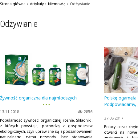
Strona główna
›
Artykuły
›
Niemowlę
›
Odżywianie
Odżywianie
Żywność organiczna dla najmłodszych
Polskę ogarnęła 
▪ ▪ ▪
Podpowiadamy, j
13.11.2018
2856
27.08.2017
Popularność żywności organicznej rośnie. Składniki,
z których powstaje, pochodzą z gospodarstw
Polacy coraz chęt
ekologicznych, czyli uprawiane są z poszanowaniem
otwarci na nowe
naturalnego rytmu przyrody, bez stosowania
znajomych i blis