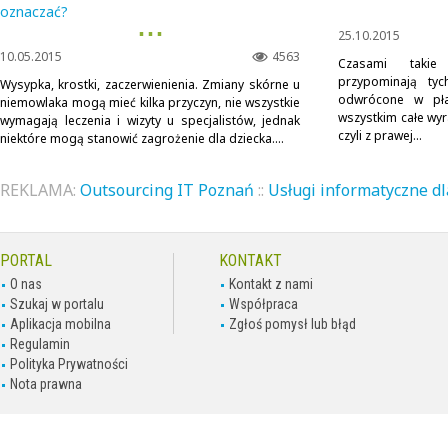
oznaczać?
▪ ▪ ▪
25.10.2015
10.05.2015
4563
Czasami takie
przypominają tyc
Wysypka, krostki, zaczerwienienia. Zmiany skórne u
odwrócone w pła
niemowlaka mogą mieć kilka przyczyn, nie wszystkie
wszystkim całe wyr
wymagają leczenia i wizyty u specjalistów, jednak
czyli z prawej...
niektóre mogą stanowić zagrożenie dla dziecka....
REKLAMA:
Outsourcing IT Poznań
::
Usługi informatyczne dl
PORTAL
KONTAKT
O nas
Kontakt z nami
Szukaj w portalu
Współpraca
Aplikacja mobilna
Zgłoś pomysł lub błąd
Regulamin
Polityka Prywatności
Nota prawna