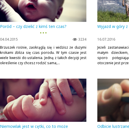
Poród – czy dzielić z kimś ten czas?
Wyjazd w góry 
▪ ▪ ▪
04.04.2015
3234
16.07.2016
Brzuszek rośnie, zaokrąglą się i widzisz że dużymi
Jeżeli zastanawia
krokami zbliża się czas porodu. W tym czasie jest
małym dzieckiem
wiele kwestii do ustalenia. Jedną z takich decyzji jest
sporo potępiają
określenie czy chcesz rodzić sama,...
otoczenie jest prze
Niemowlak jest w cętki, co to może
Odbicie lustrzane