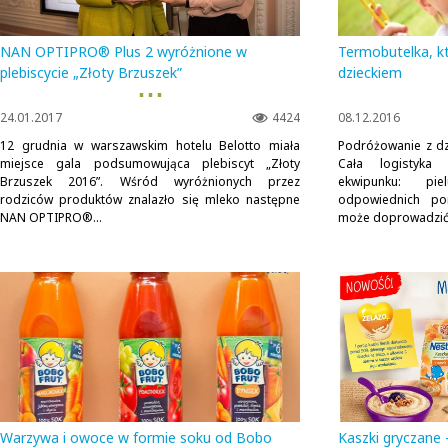
NAN OPTIPRO® Plus 2 wyróżnione w
Termobutelka, k
plebiscycie „Złoty Brzuszek”
dzieckiem
▪ ▪ ▪
24.01.2017
4424
08.12.2016
12 grudnia w warszawskim hotelu Belotto miała
Podróżowanie z dz
miejsce gala podsumowująca plebiscyt „Złoty
Cała logistyka
Brzuszek 2016”. Wśród wyróżnionych przez
ekwipunku: pie
rodziców produktów znalazło się mleko następne
odpowiednich por
NAN OPTIPRO®...
może doprowadzić 
Warzywa i owoce w formie soku od Bobo
Kaszki gryczane