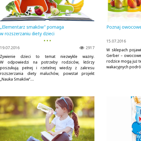
„Elementarz smaków” pomaga
Poznaj owocowe
w rozszerzaniu diety dzieci
▪ ▪ ▪
15.07.2016
19.07.2016
2917
W sklepach pojawi
Gerber – owocowe 
Żywienie dzieci to temat niezwykle ważny.
rodzice mogą już 
W odpowiedzi na potrzeby rodziców, którzy
wakacyjnych podró
poszukują pełnej i rzetelnej wiedzy z zakresu
rozszerzania diety maluchów, powstał projekt
„Nauka Smaków”....