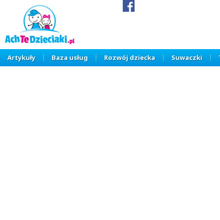
Artykuły
Baza usług
Rozwój dziecka
Suwaczki