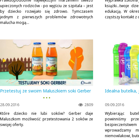
Prawdopodobnie największym marzeniem świeżo
Wyprawka szkolna j
upieczonych rodziców - po wyjściu ze szpitala – jest
książki…twoje dzi
by dziecko rozwijało się zdrowo. Tymczasem
edukacją. W okre
jednym z pierwszych problemów zdrowotnych
częstszy kontakt z 
malucha mogą...
Przetestuj ze swoim Maluszkiem soki Gerber
Idealna butelka, 
▪ ▪ ▪
28.09.2016
2809
09.09.2016
Które dziecko nie lubi soków? Gerber daje
Wybierając but
Maluszkom możliwość przetestowania 2 soków ze
powinniśmy prz
swojej oferty.
bezpieczeństwe
wprowadzamy m
niemowlakowi, bute