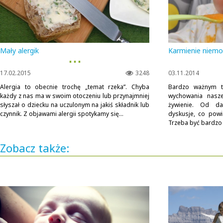
Mały alergik
Karmienie niemo
▪ ▪ ▪
17.02.2015
3248
03.11.2014
Alergia to obecnie trochę „temat rzeka”. Chyba
Bardzo ważnym t
każdy z nas ma w swoim otoczeniu lub przynajmniej
wychowania nasz
słyszał o dziecku na uczulonym na jakiś składnik lub
żywienie. Od d
czynnik. Z objawami alergii spotykamy się...
dyskusje, co pow
Trzeba być bardzo 
Zobacz także: