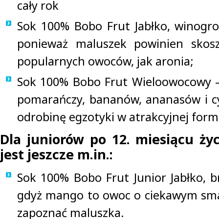
cały rok
Sok 100% Bobo Frut Jabłko, winogron
ponieważ maluszek powinien skos
popularnych owoców, jak aronia;
Sok 100% Bobo Frut Wieloowocowy –
pomarańczy, bananów, ananasów i c
odrobinę egzotyki w atrakcyjnej form
Dla juniorów po 12. miesiącu ży
jest jeszcze m.in.:
Sok 100% Bobo Frut Junior Jabłko, b
gdyż mango to owoc o ciekawym sma
zapoznać maluszka.