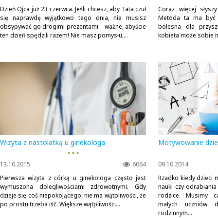
Dzień Ojca już 23 czerwca. Jeśli chcesz, aby Tata czuł
Coraz więcej słysz
się naprawdę wyjątkowo tego dnia, nie musisz
Metoda ta ma być b
obsypywać go drogimi prezentami – ważne, abyście
bolesna dla przysz
ten dzień spędzili razem! Nie masz pomysłu,...
kobieta może sobie n
Wizyta z nastolatką u ginekologa
Motywowanie dzie
▪ ▪ ▪
13.10.2015
6064
09.10.2014
Pierwsza wizyta z córką u ginekologa często jest
Rzadko kiedy dzieci
wymuszona dolegliwościami zdrowotnymi. Gdy
nauki czy odrabiania
dzieje się coś niepokojącego, nie ma wątpliwości, że
rodzice. Musimy c
po prostu trzeba iść. Większe wątpliwości...
małych uczniów 
rodzinnym...