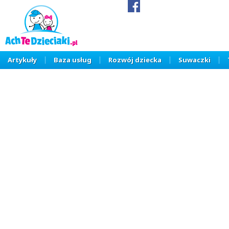
Artykuły
Baza usług
Rozwój dziecka
Suwaczki