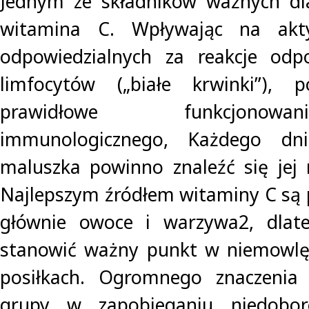
Jednym ze składników ważnych dla
witamina C. Wpływając na akt
odpowiedzialnych za reakcje odpo
limfocytów („białe krwinki”), 
prawidłowe funkcjonow
immunologicznego, Każdego dni
maluszka powinno znaleźć się je
Najlepszym źródłem witaminy C są p
głównie owoce i warzywa2, dlat
stanowić ważny punkt w niemowlęc
posiłkach. Ogromnego znaczenia
grupy w zapobieganiu niedobo