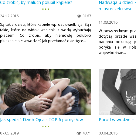
Co zrobić, by maluch polubił kąpiele?
Nadwaga u dzieci 
▪ ▪ ▪
miasteczek i wsi
24.12.2015
3167
11.03.2016
Są takie dzieci, które kąpiele wprost uwielbiają. Są i
takie, które na widok wanienki z wodą wybuchają
W powszechnym prze
płaczem. Co zrobić, aby niemowlę polubiło
dotyczą przede wsz
pluskanie się w wodzie? Jak przełamać dziecięce...
badania pokazują 
boryka się w Pols
województwie...
Jak spędzić Dzień Ojca - TOP 6 pomysłów
Poród w wodzie – 
▪ ▪ ▪
07.05.2019
4371
03.04.2018