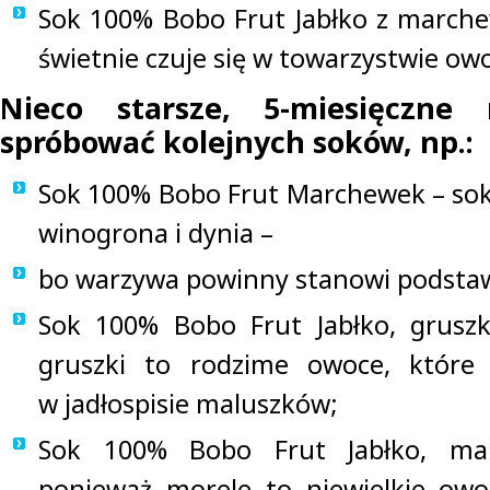
Sok 100% Bobo Frut Jabłko z march
świetnie czuje się w towarzystwie ow
Nieco starsze, 5-miesięczne
spróbować kolejnych soków, np.:
Sok 100% Bobo Frut Marchewek – sok
winogrona i dynia –
bo warzywa powinny stanowi podstaw
Sok 100% Bobo Frut Jabłko, grusz
gruszki to rodzime owoce, które
w jadłospisie maluszków;
Sok 100% Bobo Frut Jabłko, ma
ponieważ morele to niewielkie owo