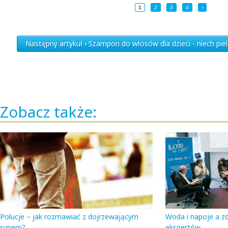
1
2
3
4
›
Następny artykuł › Szampon do włosów dla dzieci - niech piel
Zobacz także:
Polucje – jak rozmawiać z dojrzewającym
Woda i napoje a z
synem?
ekspertów