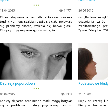
▪ ▪ ▪
11.04.2015
14774
26.06.2016
Okres dojrzewania jest dla chłopców szalenie
do „Badania nawykó
trudny. Hormony szaleją, rozwija się ciało, pojawiają
odżywiania wśród 
się problemy skórne, zmienia się barwa głosu.
zrealizowanego pr
Chłopcy czują się pewniej, gdy widzą, że...
Żywiec Zdrój S.A., 20
Depresja poporodowa
Podstawowe błędy
▪ ▪ ▪
06.04.2015
3334
21.01.2015
Kobiety ciężarne oraz młode matki mogą borykać
Błędy są rzeczą lu
się z problemami natury psychicznej. Jest to
Błędy w dziedzinie