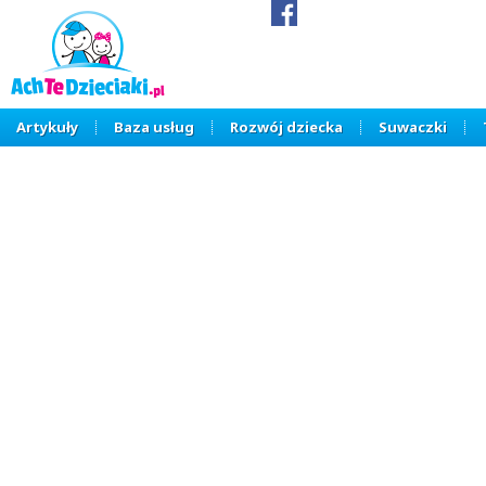
Artykuły
Baza usług
Rozwój dziecka
Suwaczki