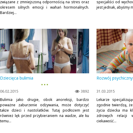
związane z zmniejszoną odpornością na stres oraz
specjaliści od wycho
okresem silnych emocji i wahań hormonalnych.
jest jednak, abyśmy m
Bardziej...
Dziecięca bulimia
Rozwój psychiczny
▪ ▪ ▪
06.02.2015
3892
31.03.2015
Bulimia jako drugie, obok anoreksji, bardzo
Lekarze specjalizu
poważne zaburzenie odżywania, może dotyczyć
zgodnie twierdzą, ż
także dzieci i nastolatków. Tutaj podłożem jest
życia dziecka ma k
również lęk przed przybieraniem na wadze, ale ku
zdrowych relacji 
temu...
ciekawość...