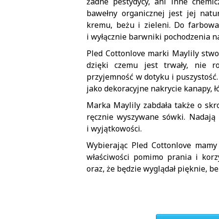
żadne pestydycy, ani inne chemic
bawełny organicznej jest jej natu
kremu, beżu i zieleni. Do farbowa
i wyłącznie barwniki pochodzenia n
Pled Cottonlove marki Maylily stwo
dzięki czemu jest trwały, nie r
przyjemność w dotyku i puszystość.
jako dekoracyjne nakrycie kanapy, łó
Marka Maylily zabdała także o skr
ręcznie wyszywane sówki. Nadają 
i wyjątkowości.
Wybierając Pled Cottonlove mamy
właściwości pomimo prania i kor
oraz, że będzie wyglądał pięknie, be