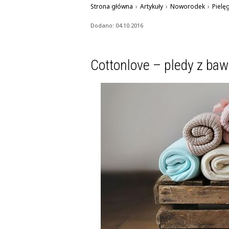
Strona główna
›
Artykuły
›
Noworodek
›
Pielę
Dodano: 04.10.2016
Cottonlove – pledy z baw