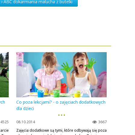
 › ABC dokarmiania malucha z butelki
ych
Co poza lekcjami? - o zajęciach dodatkowych
dla dzieci
▪ ▪ ▪
4525
08.10.2014
3667
arcie
Zajęcia dodatkowe są tymi, które odbywają się poza