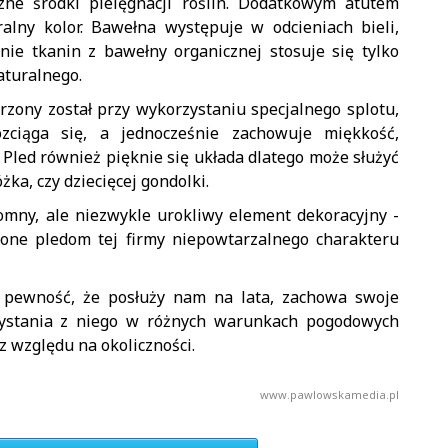
zne środki pielęgnacji roślin. Dodatkowym atutem
ralny kolor. Bawełna występuje w odcieniach bieli,
nie tkanin z bawełny organicznej stosuje się tylko
aturalnego.
rzony został przy wykorzystaniu specjalnego splotu,
ozciąga się, a jednocześnie zachowuje miękkość,
 Pled również pięknie się układa dlatego może służyć
żka, czy dziecięcej gondolki.
omny, ale niezwykle urokliwy element dekoracyjny -
one pledom tej firmy niepowtarzalnego charakteru
 pewność, że posłuży nam na lata, zachowa swoje
zystania z niego w różnych warunkach pogodowych
z względu na okoliczności.
www.pawlowskamedia.pl