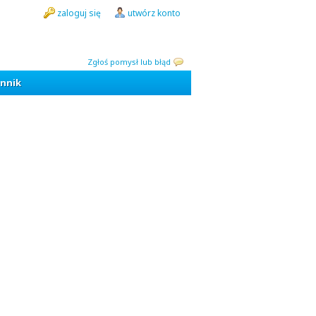
zaloguj się
utwórz konto
Zgłoś pomysł lub błąd
nnik