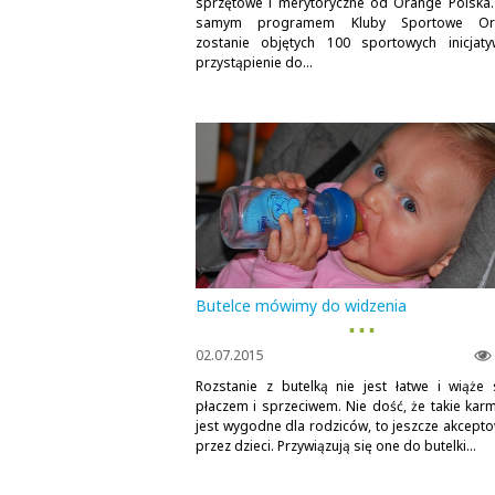
sprzętowe i merytoryczne od Orange Polska
samym programem Kluby Sportowe Or
zostanie objętych 100 sportowych inicjat
przystąpienie do...
Butelce mówimy do widzenia
▪ ▪ ▪
02.07.2015
Rozstanie z butelką nie jest łatwe i wiąże 
płaczem i sprzeciwem. Nie dość, że takie karm
jest wygodne dla rodziców, to jeszcze akcept
przez dzieci. Przywiązują się one do butelki...