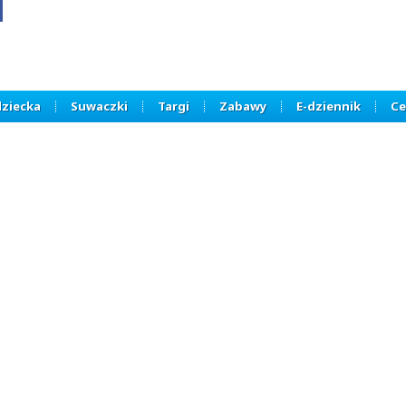
dziecka
Suwaczki
Targi
Zabawy
E-dziennik
Ce