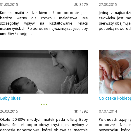
31.03.2015
3579
27.03.2015
Kontakt matki z dzieckiem tuż po porodzie jest
Jedną z najbardz
bardzo ważny dla rozwoju maleństwa. Ma
człowieka jest m
szczególny wpływ na kształtowanie relacji
pierwszy obejmuje
macierzyńskich. Po porodzie najważniejsze jest, aby
potrzebą noworodka 
umożliwić obojgu...
Baby blues
Co czeka kobiet
▪ ▪ ▪
26.03.2015
4392
07.07.2014
Około 50-80% młodych matek pada ofiarą Baby
Po trudach ciąży i
blues. Smutek poporodowy często jest mylony z
odpocząć. Niest
depresją poporodową, której objawy są znacznie
noworodku, który 