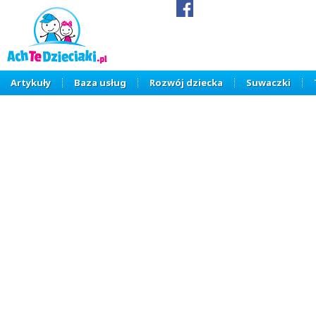
Artykuły
Baza usług
Rozwój dziecka
Suwaczki