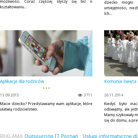
możliwości. Coraz częściej słyszy się też o
dziecko mogło 
kształtowaniu...
umiejętności, ni
Ich...
Aplikacje dla rodziców
Komunia święta 
▪ ▪ ▪
13.09.2015
3711
26.11.2014
Macie dziecko? Przedstawiamy wam aplikacje, które
Kiedyś było ina
ułatwią rodzicielstwo.
odświętny, ale jedn
Mamy szykowały mn
się do domu, a pre
REKLAMA:
Outsourcing IT Poznań
::
Usługi informatyczne dl