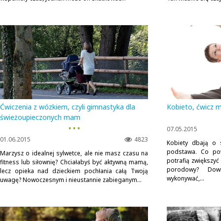
Ćwiczenia z wózkiem, czyli gimnastyka dla
Kobieto, ćwicz m
świeżoupieczonych mam
▪ ▪ ▪
07.05.2015
01.06.2015
4823
Kobiety dbają o 
podstawa. Co pow
Marzysz o idealnej sylwetce, ale nie masz czasu na
potrafią zwiększyć
fitness lub siłownię? Chciałabyś być aktywną mamą,
porodowy? Dowi
lecz opieka nad dzieckiem pochłania całą Twoją
wykonywać,...
uwagę? Nowoczesnym i nieustannie zabieganym...