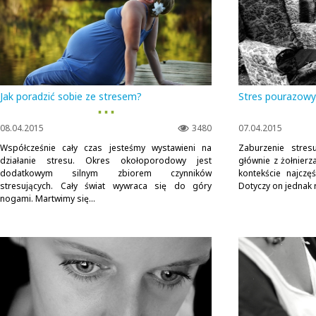
Jak poradzić sobie ze stresem?
Stres pourazowy
▪ ▪ ▪
08.04.2015
3480
07.04.2015
Współcześnie cały czas jesteśmy wystawieni na
Zaburzenie stres
działanie stresu. Okres okołoporodowy jest
głównie z żołnierz
dodatkowym silnym zbiorem czynników
kontekście najczę
stresujących. Cały świat wywraca się do góry
Dotyczy on jednak
nogami. Martwimy się...