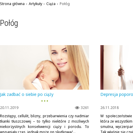
Strona główna
›
Artykuły
›
Ciąża
›
Połóg
Połóg
Jak zadbać o siebie po ciąży
Depresja poporo
▪ ▪ ▪
20.11.2019
3261
26.11.2018
Rozstępy, cellulit, blizny, przebarwienia czy nadmiar
W społeczeństwie 
tkanki tłuszczowej – to tylko niektóre z możliwych
która ze wszystkim
niekorzystnych konsekwencji ciąży i porodu. To
smutna, wyczerpan
wspaniały czas, jednak może on skutkować...
Tak właśnie się czu