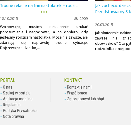
Trudne relacje na linii nastolatek – rodzic
Jak zachęcić dziec
▪ ▪ ▪
Przedstawiamy 3 
18.10.2015
2909
20.03.2015
Wychowując, musimy nieustannie szukać
porozumienia i negocjować, a co dopiero, gdy
Jak skutecznie nakło
jesteśmy rodzicem nastolatka. Może nie zawsze, ale
zawsze nie znie
zdarzają się naprawdę trudne sytuacje.
obowiązków? Oto pyta
Dojrzewające dziecko,...
rodzic kilkuletniej po
PORTAL
KONTAKT
O nas
Kontakt z nami
Szukaj w portalu
Współpraca
Aplikacja mobilna
Zgłoś pomysł lub błąd
Regulamin
Polityka Prywatności
Nota prawna