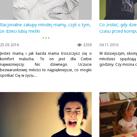
Racjonalne zakupy młodej mamy, czyli o tym,
Co zrobić, gdy dzi
że dzieci lubią metki
czasu przed komp
▪ ▪ ▪
25.03.2016
3256
04.11.2016
Jesteś mamą i jak każda mama troszczysz się o
W dzisiejszym, skomp
komfort malucha. To on jest dla Ciebie
młodzież spędzaj
najważniejszy. Nic dziwnego. Uczucie
godziny. Czy można c
bezwarunkowej miłości to najpiękniejsze, co mogło
spotkać Cię w życiu....