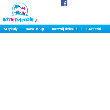
Artykuły
Baza usług
Rozwój dziecka
Suwaczki