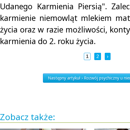
Udanego Karmienia Piersią". Zale
karmienie niemowląt mlekiem matk
życia oraz w razie możliwości, kon
karmienia do 2. roku życia.
1
2
›
Następny artykuł › Rozwój psychiczny u n
Zobacz także: