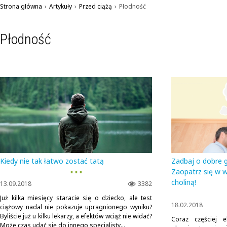
Strona główna
›
Artykuły
›
Przed ciążą
›
Płodność
Płodność
Kiedy nie tak łatwo zostać tatą
Zadbaj o dobre 
▪ ▪ ▪
Zaopatrz się w 
choliną!
13.09.2018
3382
Już kilka miesięcy staracie się o dziecko, ale test
18.02.2018
ciążowy nadal nie pokazuje upragnionego wyniku?
Byliście już u kilku lekarzy, a efektów wciąż nie widać?
Coraz częściej 
Może czas udać się do innego specjalisty...