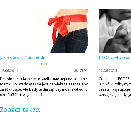
Jak rozpoznać dni płodne
PCOS czyli Zespó
▪ ▪ ▪
12.06.2014
7195
12.06.2014
Dni płodne u Kobiety to wielka nadzieja na zostanie
Co to jest PCOS? 
mamą. To wtedy właśnie jest największa szansa aby
Jajników Policysty
zajść w ciąże. Ale kiedy te dni są? Czy można łatwo to
częste występuj
określić? Ile trwają te dni?
dzisiejszej medycyn
Zobacz także: