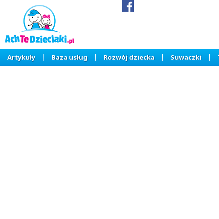
Artykuły
Baza usług
Rozwój dziecka
Suwaczki