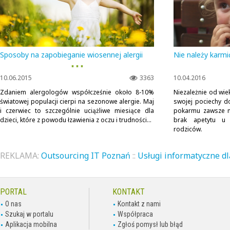
Sposoby na zapobieganie wiosennej alergii
Nie należy karmić
▪ ▪ ▪
10.06.2015
3363
10.04.2016
Zdaniem alergologów współcześnie około 8-10%
Niezależnie od wi
światowej populacji cierpi na sezonowe alergie. Maj
swojej pociechy 
i czerwiec to szczególnie uciążliwe miesiące dla
pokarmu zawsze m
dzieci, które z powodu łzawienia z oczu i trudności...
brak apetytu u 
rodziców.
REKLAMA:
Outsourcing IT Poznań
::
Usługi informatyczne dl
PORTAL
KONTAKT
O nas
Kontakt z nami
Szukaj w portalu
Współpraca
Aplikacja mobilna
Zgłoś pomysł lub błąd