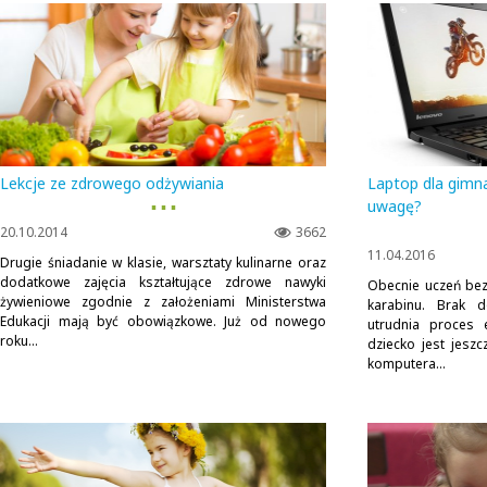
Lekcje ze zdrowego odżywiania
Laptop dla gimna
▪ ▪ ▪
uwagę?
20.10.2014
3662
11.04.2016
Drugie śniadanie w klasie, warsztaty kulinarne oraz
dodatkowe zajęcia kształtujące zdrowe nawyki
Obecnie uczeń bez
żywieniowe zgodnie z założeniami Ministerstwa
karabinu. Brak d
Edukacji mają być obowiązkowe. Już od nowego
utrudnia proces 
roku...
dziecko jest jes
komputera...