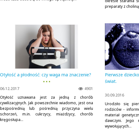
okresie starania 
preparaty z cholin
Otyłość a płodność: czy waga ma znaczenie?
Pierwsze dziecko
▪ ▪ ▪
świat.
06.12.2017
4901
30.09.2016
Otyłość uznawana jest za jedną z chorób
cywilizacyjnych. Jak powszechnie wiadomo, jest ona
Urodziło się pie
bezpośrednią lub pośrednią przyczyna wielu
rodziców - inform
schorzeń, m.in. cukrzycy, miażdżycy, chorób
materiał genetycz
kręgosłupa...
dawczyni. Jego 
wywołujących...