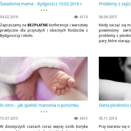
Świadoma mama - Bydgoszcz 10.02.2016 r.
Problemy z zajś
▪ ▪ ▪
04.02.2016
4110
06.09.2015
Zapraszamy na
BEZPŁATNE
konferencje i warsztaty
Kiedy zacząć się m
praktyczne dla przyszłych i obecnych Rodziców z
powinniśmy zwr
Bydgoszczy i okolic.
problemy z płodno
pary, które starają 
In vitro - jak spełnić marzenia o potomku
Dieta płodności
▪ ▪ ▪
15.07.2015
3615
05.11.2014
W dzisiejszych czasach coraz więcej osób boryka
Przy staraniu się o