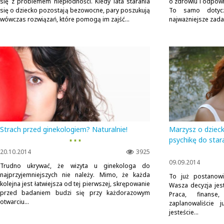
się z problemem niepłodności. Kiedy lata starania
o zdrowiu i odpowi
się o dziecko pozostają bezowocne, pary poszukują
To samo dotycz
wówczas rozwiązań, które pomogą im zajść...
najważniejsze zada
Strach przed ginekologiem? Naturalnie!
Marzysz o dzieck
▪ ▪ ▪
psychikę do star
20.10.2014
3925
09.09.2014
Trudno ukrywać, że wizyta u ginekologa do
najprzyjemniejszych nie należy. Mimo, że każda
To już postanowi
kolejna jest łatwiejsza od tej pierwszej, skrępowanie
Wasza decyzja jest
przed badaniem budzi się przy każdorazowym
Praca, finan
otwarciu...
zaplanowaliście 
jesteście...