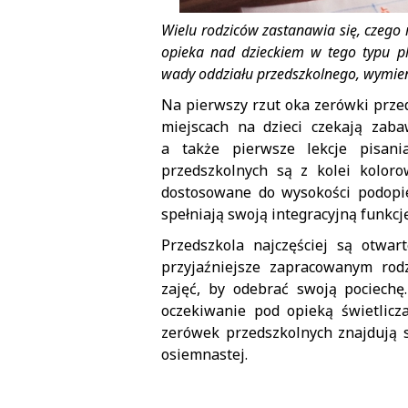
Wielu rodziców zastanawia się, czego
opieka nad dzieckiem w tego typu pl
wady oddziału przedszkolnego, wymie
Na pierwszy rzut oka zerówki przeds
miejscach na dzieci czekają zabaw
a także pierwsze lekcje pisani
przedszkolnych są z kolei koloro
dostosowane do wysokości podopie
spełniają swoją integracyjną funkcję
Przedszkola najczęściej są otwart
przyjaźniejsze zapracowanym ro
zajęć, by odebrać swoją pociech
oczekiwanie pod opieką świetlicz
zerówek przedszkolnych znajdują s
osiemnastej.