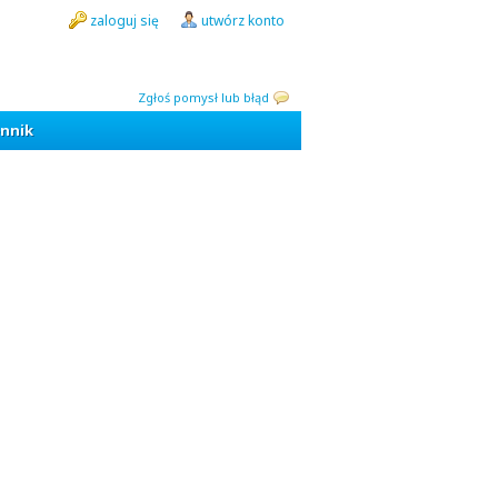
zaloguj się
utwórz konto
Zgłoś pomysł lub błąd
nnik