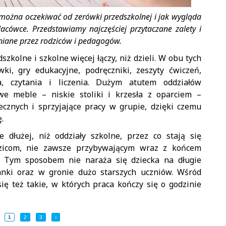
 można oczekiwać od zerówki przedszkolnej i jak wygląda
acówce. Przedstawiamy najczęściej przytaczane zalety i
niane przez rodziców i pedagogów.
zkolne i szkolne więcej łączy, niż dzieli. W obu tych
ki, gry edukacyjne, podręczniki, zeszyty ćwiczeń,
a, czytania i liczenia. Dużym atutem oddziałów
we meble – niskie stoliki i krzesła z oparciem –
cznych i sprzyjające pracy w grupie, dzięki czemu
.
e dłużej, niż oddziały szkolne, przez co stają się
dzicom, nie zawsze przybywającym wraz z końcem
ę. Tym sposobem nie naraża się dziecka na długie
anki oraz w gronie dużo starszych uczniów. Wśród
ię też takie, w których praca kończy się o godzinie
1
2
3
›