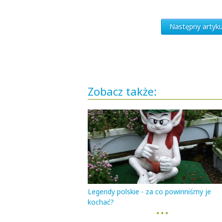
Następny artyku
Zobacz także:
Legendy polskie - za co powinniśmy je
kochać?
▪ ▪ ▪