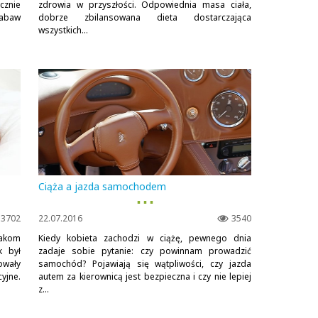
cznie
zdrowia w przyszłości. Odpowiednia masa ciała,
zabaw
dobrze zbilansowana dieta dostarczająca
wszystkich...
Ciąża a jazda samochodem
▪ ▪ ▪
3702
22.07.2016
3540
lakom
Kiedy kobieta zachodzi w ciążę, pewnego dnia
k był
zadaje sobie pytanie: czy powinnam prowadzić
owały
samochód? Pojawiają się wątpliwości, czy jazda
yjne.
autem za kierownicą jest bezpieczna i czy nie lepiej
z...