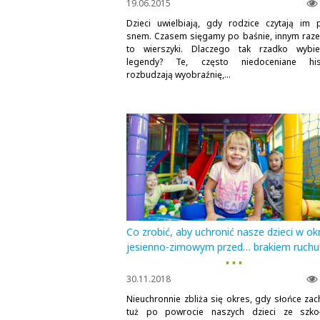
19.06.2015
Dzieci uwielbiają, gdy rodzice czytają im 
snem. Czasem sięgamy po baśnie, innym raz
to wierszyki. Dlaczego tak rzadko wybi
legendy? Te, często niedoceniane hist
rozbudzają wyobraźnię,...
Co zrobić, aby uchronić nasze dzieci w ok
jesienno-zimowym przed… brakiem ruchu
▪ ▪ ▪
30.11.2018
Nieuchronnie zbliża się okres, gdy słońce zac
tuż po powrocie naszych dzieci ze szko