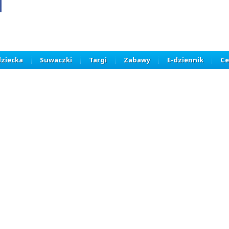
dziecka
Suwaczki
Targi
Zabawy
E-dziennik
Ce