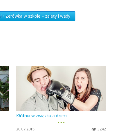
ł › Zerówka w szkole – zalety i wady
Kłótnia w związku a dzieci
▪ ▪ ▪
30.07.2015
3242