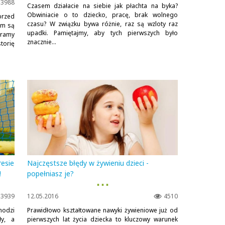
3988
Czasem działacie na siebie jak płachta na byka?
Obwiniacie o to dziecko, pracę, brak wolnego
przed
czasu? W związku bywa różnie, raz są wzloty raz
em są
upadki. Pamiętajmy, aby tych pierwszych było
eramy
znacznie...
orię
resie
Najczęstsze błędy w żywieniu dzieci -
!
popełniasz je?
▪ ▪ ▪
3939
12.05.2016
4510
hodzi
Prawidłowo kształtowane nawyki żywieniowe już od
ły, a
pierwszych lat życia dziecka to kluczowy warunek