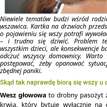
Niewiele tematów budzi wśród rodzi
wszawica. Kartka na drzwiach przeds
o pojawieniu się wszy potrafi wywoł
– i trudno się dziwić. Problem t
wszystkim dzieci, ale konsekwencje 
odczuć wszyscy domownicy. Warto w
postępować, żeby opanować sytuac
zbędnej paniki.
Skąd tak naprawdę biorą się wszy u 
Wesz głowowa
to drobny pasożyt ż
krwią, który bytuje wyłącznie na 