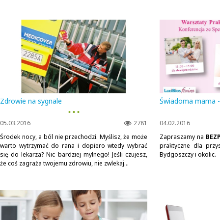
Zdrowie na sygnale
Świadoma mama - B
▪ ▪ ▪
05.03.2016
2781
04.02.2016
Środek nocy, a ból nie przechodzi. Myślisz, że może
Zapraszamy na
BEZ
warto wytrzymać do rana i dopiero wtedy wybrać
praktyczne dla przy
się do lekarza? Nic bardziej mylnego! Jeśli czujesz,
Bydgoszczy i okolic.
że coś zagraża twojemu zdrowiu, nie zwlekaj...