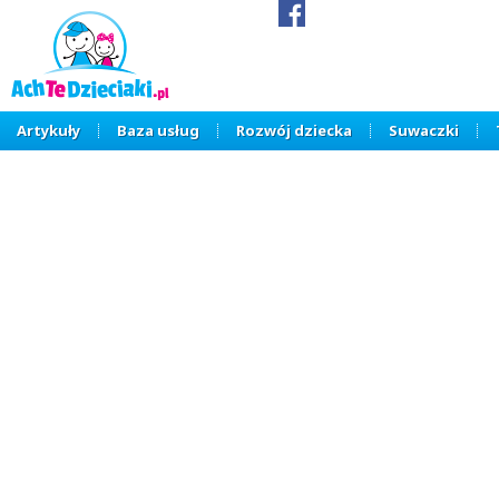
Artykuły
Baza usług
Rozwój dziecka
Suwaczki