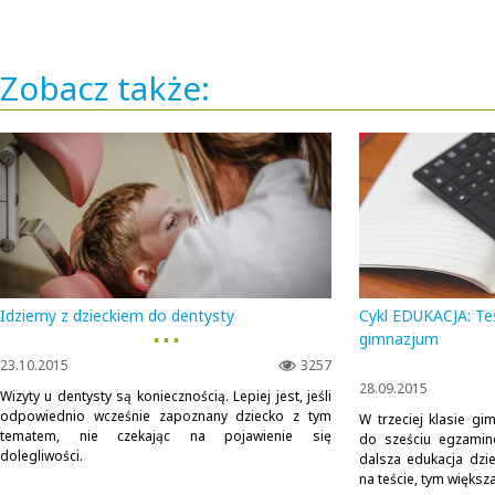
Zobacz także:
Idziemy z dzieckiem do dentysty
Cykl EDUKACJA: Te
▪ ▪ ▪
gimnazjum
23.10.2015
3257
28.09.2015
Wizyty u dentysty są koniecznością. Lepiej jest, jeśli
odpowiednio wcześnie zapoznany dziecko z tym
W trzeciej klasie gi
tematem, nie czekając na pojawienie się
do sześciu egzamin
dolegliwości.
dalsza edukacja dzi
na teście, tym większ