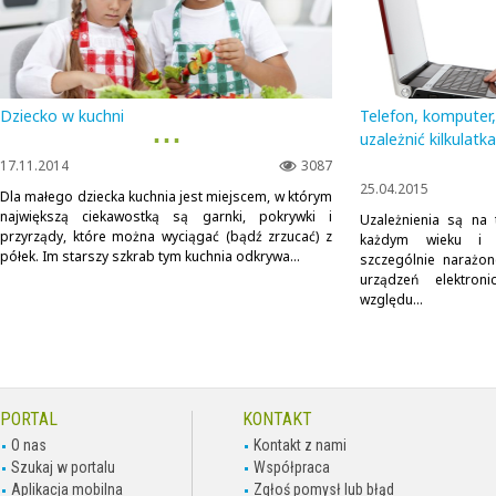
Dziecko w kuchni
Telefon, komputer
▪ ▪ ▪
uzależnić kilkulatk
17.11.2014
3087
25.04.2015
Dla małego dziecka kuchnia jest miejscem, w którym
największą ciekawostką są garnki, pokrywki i
Uzależnienia są na 
przyrządy, które można wyciągać (bądź zrzucać) z
każdym wieku i n
półek. Im starszy szkrab tym kuchnia odkrywa...
szczególnie narażon
urządzeń elektron
względu...
PORTAL
KONTAKT
O nas
Kontakt z nami
Szukaj w portalu
Współpraca
Aplikacja mobilna
Zgłoś pomysł lub błąd