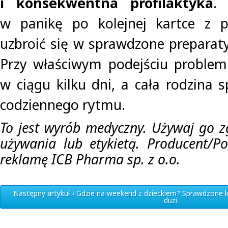
i konsekwentna profilaktyka
.
w panikę po kolejnej kartce z pr
uzbroić się w sprawdzone preparaty
Przy właściwym podejściu problem
w ciągu kilku dni, a cała rodzina 
codziennego rytmu.
To jest wyrób medyczny. Używaj go zg
używania lub etykietą. Producent/P
reklamę ICB Pharma sp. z o.o.
Następny artykuł › Gdzie na weekend z dzieckiem? Sprawdzone ki
duzi