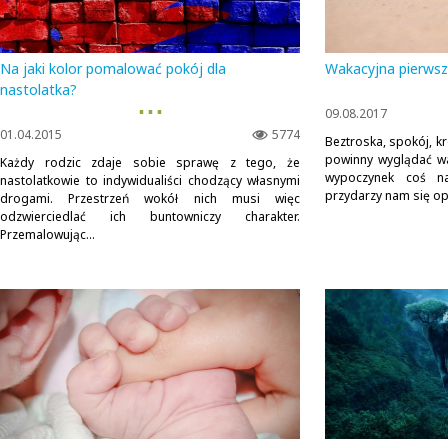
Na jaki kolor pomalować pokój dla
Wakacyjna pierws
nastolatka?
▪ ▪ ▪
09.08.2017
01.04.2015
5774
Beztroska, spokój, k
powinny wyglądać wak
Każdy rodzic zdaje sobie sprawę z tego, że
wypoczynek coś n
nastolatkowie to indywidualiści chodzący własnymi
przydarzy nam się opa
drogami. Przestrzeń wokół nich musi więc
odzwierciedlać ich buntowniczy charakter.
Przemalowując...