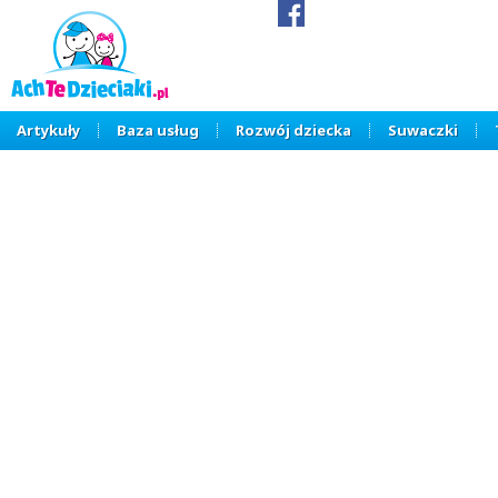
Artykuły
Baza usług
Rozwój dziecka
Suwaczki