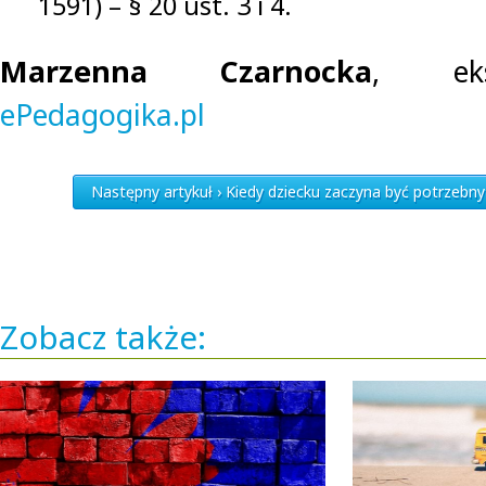
1591) – § 20 ust. 3 i 4.
Marzenna Czarnocka
, eks
ePedagogika.pl
Następny artykuł › Kiedy dziecku zaczyna być potrzeb
Zobacz także: