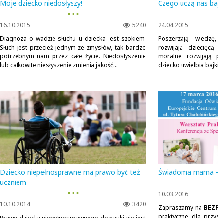
Moje dziecko niedosłyszy!
Czego uczą nas baj
▪ ▪ ▪
16.10.2015
5240
24.04.2015
Diagnoza o wadzie słuchu u dziecka jest szokiem.
Poszerzają wiedzę
Słuch jest przecież jednym ze zmysłów, tak bardzo
rozwijają dziecięcą
potrzebnym nam przez całe życie. Niedosłyszenie
moralne, rozwijają 
lub całkowite niesłyszenie zmienia jakość...
dziecko uwielbia bajki 
Dziecko niepełnosprawne ma prawo być też
Świadoma mama - K
uczniem
▪ ▪ ▪
10.03.2016
10.10.2014
3420
Zapraszamy na
BEZ
praktyczne dla przy
Prawo dziecka niepełnosprawnego do nauki nie jest