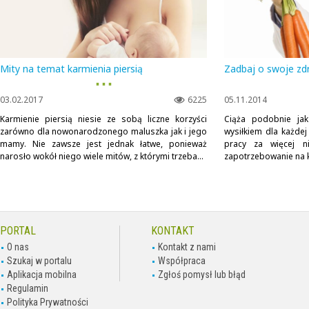
Mity na temat karmienia piersią
Zadbaj o swoje zd
▪ ▪ ▪
03.02.2017
6225
05.11.2014
Karmienie piersią niesie ze sobą liczne korzyści
Ciąża podobnie jak
zarówno dla nowonarodzonego maluszka jak i jego
wysiłkiem dla każdej
mamy. Nie zawsze jest jednak łatwe, ponieważ
pracy za więcej n
narosło wokół niego wiele mitów, z którymi trzeba...
zapotrzebowanie na kal
PORTAL
KONTAKT
O nas
Kontakt z nami
Szukaj w portalu
Współpraca
Aplikacja mobilna
Zgłoś pomysł lub błąd
Regulamin
Polityka Prywatności