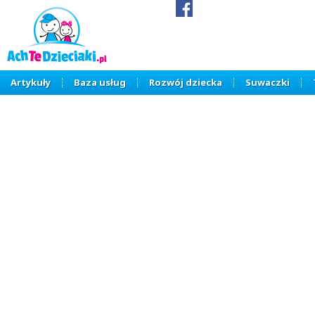
Artykuły
Baza usług
Rozwój dziecka
Suwaczki