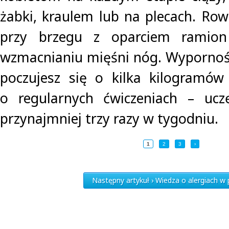
żabki, kraulem lub na plecach. R
przy brzegu z oparciem ramion 
wzmacnianiu mięśni nóg. Wypornoś
poczujesz się o kilka kilogramów 
o regularnych ćwiczeniach – ucz
przynajmniej trzy razy w tygodniu.
1
2
3
›
Następny artykuł › Wiedza o alergiach w 