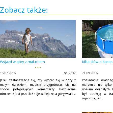
Zobacz także:
Wyjazd w góry z maluchem
Kilka słów o base
▪ ▪ ▪
16.07.2016
2832
21.09.2016
Jeżeli zastanawiacie się, czy wybrać się w góry z
Posiadanie własn
małym dzieckiem, musicie przygotować się na
marzenie nie tylko
sporo potępiających komentarzy. Bezpieczne
upałami dorosłych.
otoczenie jest przecież najważniejsze, a góry wcale...
być atrakcją w tra
ogrodzie, jak...