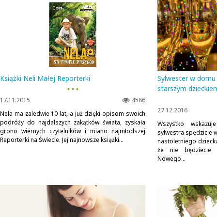
Książki Neli Małej Reporterki
Sylwester w domu 
▪ ▪ ▪
starszym dzieckie
17.11.2015
4586
27.12.2016
Nela ma zaledwie 10 lat, a już dzięki opisom swoich
podróży do najdalszych zakątków świata, zyskała
Wszystko wskazuj
grono wiernych czytelników i miano najmłodszej
sylwestra spędzicie w
Reporterki na Świecie. Jej najnowsze książki...
nastoletniego dzieck
że nie będziecie 
Nowego...