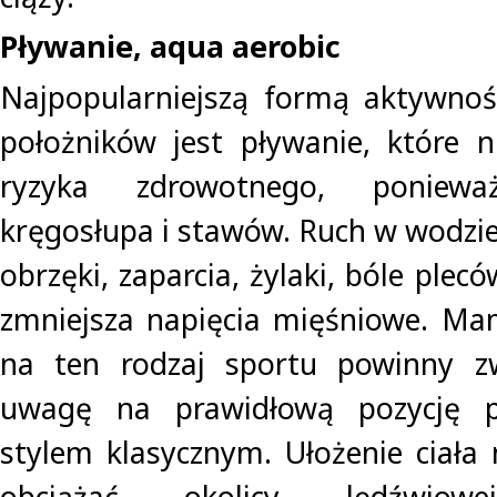
Pływanie, aqua aerobic
Najpopularniejszą formą aktywnoś
położników jest pływanie, które n
ryzyka zdrowotnego, poniew
kręgosłupa i stawów. Ruch w wodzi
obrzęki, zaparcia, żylaki, bóle plecó
zmniejsza napięcia mięśniowe. Ma
na ten rodzaj sportu powinny zw
uwagę na prawidłową pozycję p
stylem klasycznym. Ułożenie ciał
obciążać okolicy lędźwiowe