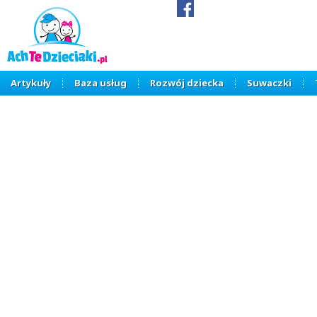
Artykuły
Baza usług
Rozwój dziecka
Suwaczki