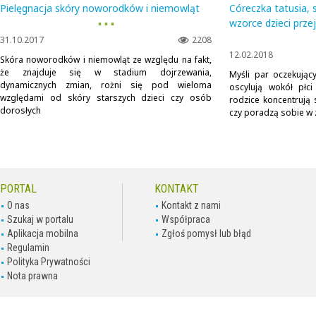
Pielęgnacja skóry noworodków i niemowląt
Córeczka tatusia, 
▪ ▪ ▪
wzorce dzieci prz
31.10.2017
2208
12.02.2018
Skóra noworodków i niemowląt ze względu na fakt,
że znajduje się w stadium dojrzewania,
Myśli par oczekując
dynamicznych zmian, rożni się pod wieloma
oscylują wokół płci
względami od skóry starszych dzieci czy osób
rodzice koncentrują 
dorosłych
czy poradzą sobie w z
PORTAL
KONTAKT
O nas
Kontakt z nami
Szukaj w portalu
Współpraca
Aplikacja mobilna
Zgłoś pomysł lub błąd
Regulamin
Polityka Prywatności
Nota prawna