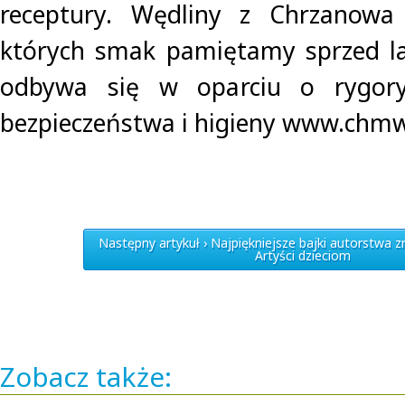
receptury. Wędliny z Chrzanowa
których smak pamiętamy sprzed la
odbywa się w oparciu o rygory
bezpieczeństwa i higieny www.chmw
Następny artykuł › Najpiękniejsze bajki autorstwa z
Artyści dzieciom
Zobacz także: