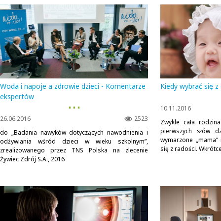
Woda i napoje a zdrowie dzieci - Komentarze
Kiedy wybrać się z
ekspertów
▪ ▪ ▪
10.11.2016
26.06.2016
2523
Zwykle cała rodzina
pierwszych słów d
do „Badania nawyków dotyczących nawodnienia i
wymarzone „mama” i 
odżywiania wśród dzieci w wieku szkolnym”,
się z radości. Wkrótc
zrealizowanego przez TNS Polska na zlecenie
Żywiec Zdrój S.A., 2016