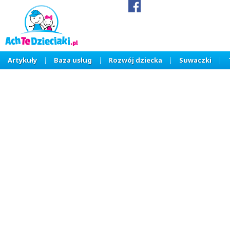
Artykuły
Baza usług
Rozwój dziecka
Suwaczki