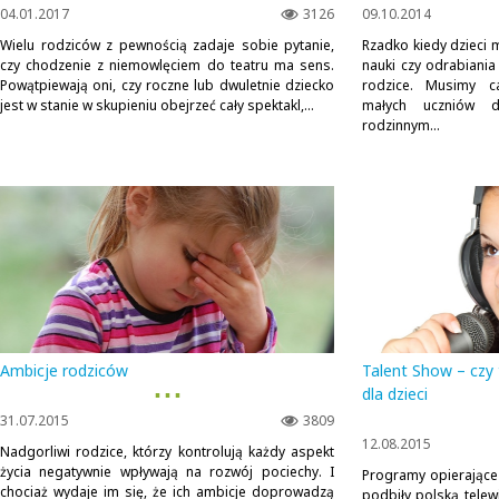
04.01.2017
3126
09.10.2014
Wielu rodziców z pewnością zadaje sobie pytanie,
Rzadko kiedy dzieci
czy chodzenie z niemowlęciem do teatru ma sens.
nauki czy odrabiania
Powątpiewają oni, czy roczne lub dwuletnie dziecko
rodzice. Musimy c
jest w stanie w skupieniu obejrzeć cały spektakl,...
małych uczniów 
rodzinnym...
Ambicje rodziców
Talent Show – czy
▪ ▪ ▪
dla dzieci
31.07.2015
3809
12.08.2015
Nadgorliwi rodzice, którzy kontrolują każdy aspekt
życia negatywnie wpływają na rozwój pociechy. I
Programy opierające 
chociaż wydaje im się, że ich ambicje doprowadzą
podbiły polską tele