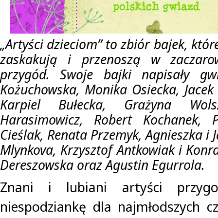
„Artyści dzieciom” to zbiór bajek, któ
zaskakują i przenoszą w zaczaro
przygód. Swoje bajki napisały gw
Kożuchowska, Monika Osiecka, Jacek 
Karpiel Bułecka, Grażyna Wol
Harasimowicz, Robert Kochanek, P
Cieślak, Renata Przemyk, Agnieszka i 
Mlynkova, Krzysztof Antkowiak i Konr
Dereszowska oraz Agustin Egurrola.
Znani i lubiani artyści przygo
niespodziankę dla najmłodszych cz