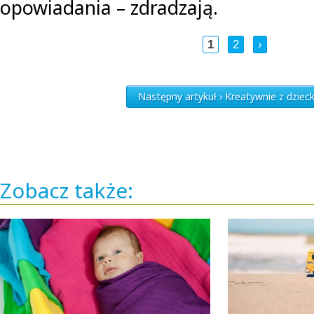
opowiadania – zdradzają.
1
2
›
Następny artykuł › Kreatywnie z dziec
Zobacz także: