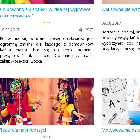
Co powinno się znaleźć w idealnej wyprawce
Wakacyjna pierws
dla niemowlaka?
▪ ▪ ▪
09.08.2017
19.03.2017
2973
Beztroska, spokój, k
powinny wyglądać wak
Pojawienie się w domu nowego człowieka jest
wypoczynek coś n
ogromną zmianą dla każdego z domowników.
przydarzy nam się opa
Każda mama chce się do tego momentu
przygotować jak najlepiej. Od miesięcy trwają
zakupy łóżeczka, wózka,...
Teatr dla najmłodszych
Motywowanie dzie
▪ ▪ ▪