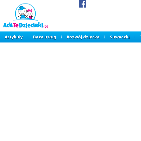
Artykuły
Baza usług
Rozwój dziecka
Suwaczki