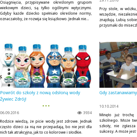
29.11.2016
Osiągnięcia, przypisywane określonym grupom
wiekowym dzieci, są tylko ogólnymi wytycznymi.
Przy stole, w wózku
Gdyby każde dziecko spełniało określone normy,
wszędzie, niezależni
oznaczałoby, że rozwija się książkowo. Jednak nie...
znajdują. Lubią sobi
przysmaki do miseczk
Powrót do szkoły z nową odsłoną wody
Gdy zastanawiamy 
Żywiec Zdrój!
▪ ▪ ▪
10.10.2014
06.09.2016
3934
Minęło już trochę
szkolnego. Może two
Rodzice wiedzą, że picie wody jest zdrowe. Jednak
szkoły, nie zgłasza
często dzieci za nią nie przepadają, bo nie jest dla
sukcesy. A może jest w
nich tak atrakcyjna, jak to co kolorowe i słodkie.