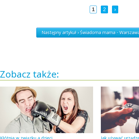
1
2
›
Następny artykuł › Świadoma mama - Warszawa 
Zobacz także:
Kłótnia w związku a dzieci
Jak używać urządze