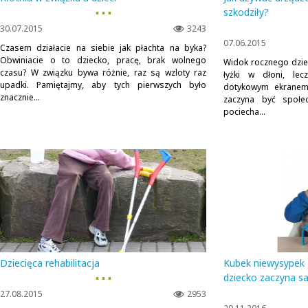
▪ ▪ ▪
szkodziły?
30.07.2015
3243
07.06.2015
Czasem działacie na siebie jak płachta na byka?
Obwiniacie o to dziecko, pracę, brak wolnego
Widok rocznego dziec
czasu? W związku bywa różnie, raz są wzloty raz
łyżki w dłoni, le
upadki. Pamiętajmy, aby tych pierwszych było
dotykowym ekranem 
znacznie...
zaczyna być społe
pociecha...
Dziecięca rehabilitacja
Kubek niewysypek -
▪ ▪ ▪
dziecko zaczyna sa
27.08.2015
2953