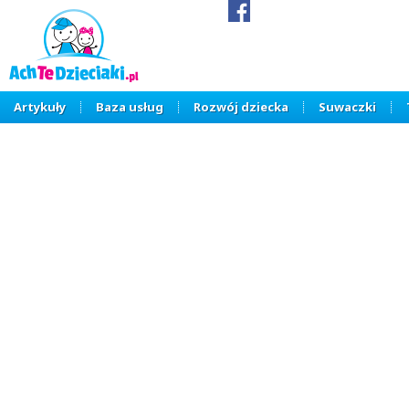
Artykuły
Baza usług
Rozwój dziecka
Suwaczki