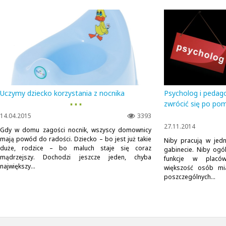
Uczymy dziecko korzystania z nocnika
Psycholog i pedag
▪ ▪ ▪
zwrócić się po po
14.04.2015
3393
27.11.2014
Gdy w domu zagości nocnik, wszyscy domownicy
mają powód do radości. Dziecko – bo jest już takie
Niby pracują w jed
duże, rodzice – bo maluch staje się coraz
gabinecie. Niby ogól
mądrzejszy. Dochodzi jeszcze jeden, chyba
funkcje w placów
największy...
większość osób mia
poszczególnych...