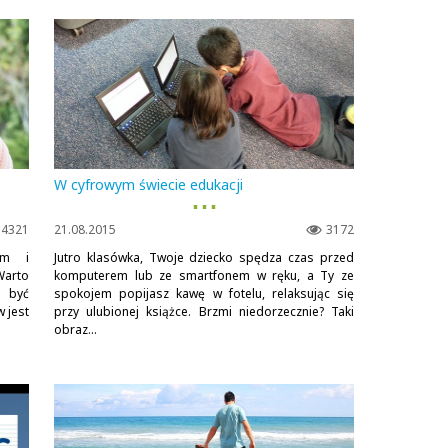
W cyfrowym świecie edukacji
▪ ▪ ▪
4321
21.08.2015
3172
em i
Jutro klasówka, Twoje dziecko spędza czas przed
Warto
komputerem lub ze smartfonem w ręku, a Ty ze
ą być
spokojem popijasz kawę w fotelu, relaksując się
 jest
przy ulubionej książce. Brzmi niedorzecznie? Taki
obraz...