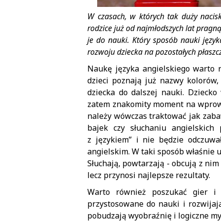
W czasach, w których tak duży nacisk
rodzice już od najmłodszych lat pragn
je do nauki. Który sposób nauki języka
rozwoju dziecka na pozostałych płaszc
Naukę języka angielskiego warto 
dzieci poznają już nazwy kolorów,
dziecka do dalszej nauki. Dziecko
zatem znakomity moment na wprowa
należy wówczas traktować jak zaba
bajek czy słuchaniu angielskich
z językiem” i nie będzie odczuwa
angielskim. W taki sposób właśnie u
Słuchają, powtarzają - obcują z nim
lecz przynosi najlepsze rezultaty.
Warto również poszukać gier i 
przystosowane do nauki i rozwijają
pobudzają wyobraźnię i logiczne my