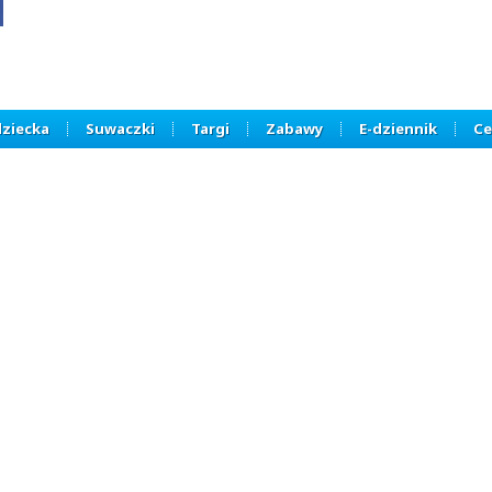
dziecka
Suwaczki
Targi
Zabawy
E-dziennik
Ce