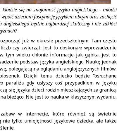
 kładzie się na znajomość języka angielskiego - młodzi
ą wpoić dzieciom fascynację językiem obcym oraz zachęcić
 angielskiego będzie najbardziej skuteczny i nie zakłóci
zyznach?
rozpocząć już w okresie przedszkolnym. Tam często
 liczb czy zwierząt. Jest to doskonałe wprowadzenie
 w tym wieku chłonie informacje jak gąbka, jest to
dzenie podstaw języka angielskiego. Naukę jednak
wę, polegającą na oglądaniu anglojęzycznych filmów,
 piosenek. Dzięki temu dziecko będzie “osłuchane
ło paraliżu gdy usłyszy coś przypadkiem w języku
czą się języka dzieci rodzin mieszkających za granicą.
 na bieżąco. Nie jest to nauka w klasycznym wydaniu,
zabaw w internecie, które również są świetnie
 nie tylko umiejętności językowe dziecka, ale także
ślenie.