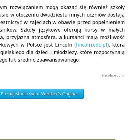
rym rozwiązaniem mogą okazać się również szkoły
lasie w otoczeniu dwudziestu innych uczniów dostają
czestniczyć w zajęciach w obawie przed popełnieniem
śników. Szkoły językowe oferują kursy w małych
a, przyjazna atmosfera, a kursanci mają możliwość
zykowych w Polsce jest Lincoln (
lincoln.edu.pl
), która
ielskiego dla dzieci i młodzieży, które rozpoczynają
ego lub średnio zaawansowanego.
lincoln.edu.pl
Poznaj słodki świat Werther’s Original!