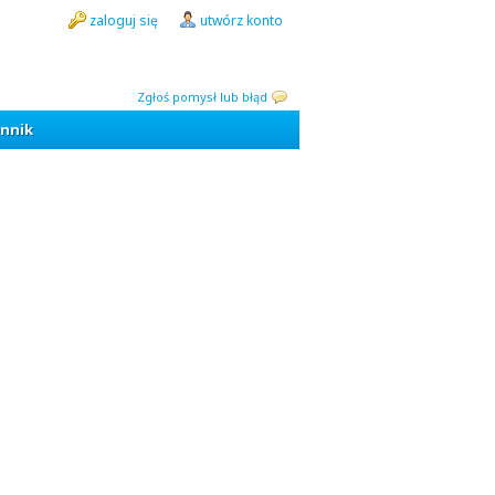
zaloguj się
utwórz konto
Zgłoś pomysł lub błąd
nnik