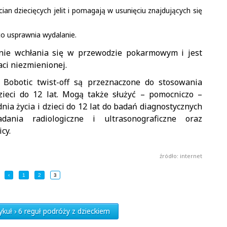
ian dziecięcych jelit i pomagają w usunięciu znajdujących się
 co usprawnia wydalanie.
ie wchłania się w przewodzie pokarmowym i jest
aci niezmienionej.
 Bobotic twist-off są przeznaczone do stosowania
zieci do 12 lat. Mogą także służyć – pomocniczo –
ia życia i dzieci do 12 lat do badań diagnostycznych
dania radiologiczne i ultrasonograficzne oraz
cy.
źródło: internet
‹
1
2
3
kuł › 6 reguł podróży z dzieckiem