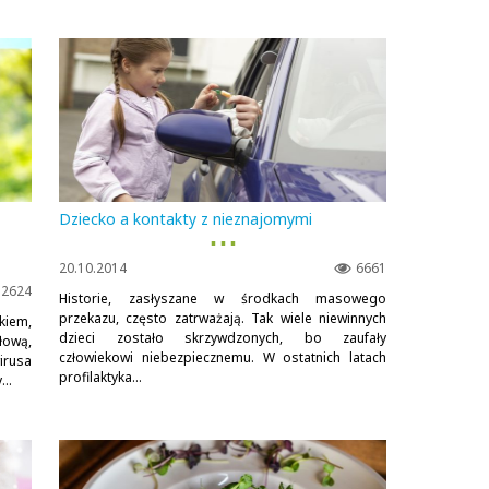
Dziecko a kontakty z nieznajomymi
▪ ▪ ▪
20.10.2014
6661
2624
Historie, zasłyszane w środkach masowego
przekazu, często zatrważają. Tak wiele niewinnych
kiem,
dzieci zostało skrzywdzonych, bo zaufały
łową,
człowiekowi niebezpiecznemu. W ostatnich latach
irusa
profilaktyka...
..