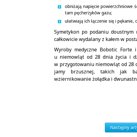
obniżają napięcie powierzchniowe śc
tam pęcherzyków gazu;
ułatwiają ich łączenie się i pękanie,
Symetykon po podaniu doustnym n
całkowicie wydalany z kałem w post
Wyroby medyczne Bobotic Forte i
u niemowląt od 28 dnia życia i d
w przygotowaniu niemowląt od 28 dn
jamy brzusznej, takich jak ba
wziernikowanie żołądka i dwunastni
Następny arty