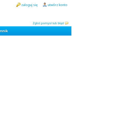
zaloguj się
utwórz konto
Zgłoś pomysł lub błąd
nnik