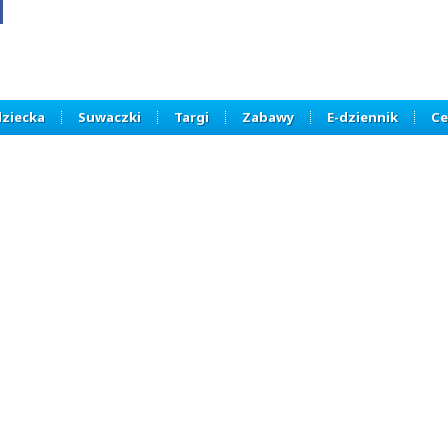
dziecka
Suwaczki
Targi
Zabawy
E-dziennik
Ce