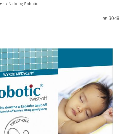
wie
›
Na kolkę Bobotic
3048