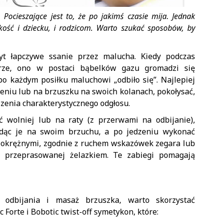
 Pocieszające jest to, że po jakimś czasie mija. Jednak
kość i dziecku, i rodzicom. Warto szukać sposobów, by
yt łapczywe ssanie przez malucha. Kiedy podczas
trze, ono w postaci bąbelków gazu gromadzi się
 po każdym posiłku maluchowi „odbiło się”. Najlepiej
eniu lub na brzuszku na swoich kolanach, pokołysać,
szenia charakterystycznego odgłosu.
 wolniej lub na raty (z przerwami na odbijanie),
ładąc je na swoim brzuchu, a po jedzeniu wykonać
 okrężnymi, zgodnie z ruchem wskazówek zegara lub
 – przeprasowanej żelazkiem. Te zabiegi pomagają
 odbijania i masaż brzuszka, warto skorzystać
Forte i Bobotic twist-off symetykon, które: