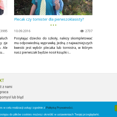
Plecak czy tornister dla pierwszoklasisty?
▪ ▪ ▪
3995
10.09.2016
2737
aluch
Posyłając dziecko do szkoły, należy skompletować
y zje
mu odpowiednią wyprawkę. Jedną z najważniejszych
. Ale
kwestii jest wybór plecaka lub tornistra, w którym
...
nasz pierwszak będzie nosił książki i...
KT
t z nami
praca
pomysł lub błąd
s w celu realizacji usług i zgodnie z
Polityką Prywatności.
stępu do plików cookies możesz określić w ustawieniach Twojej przeglądarki.