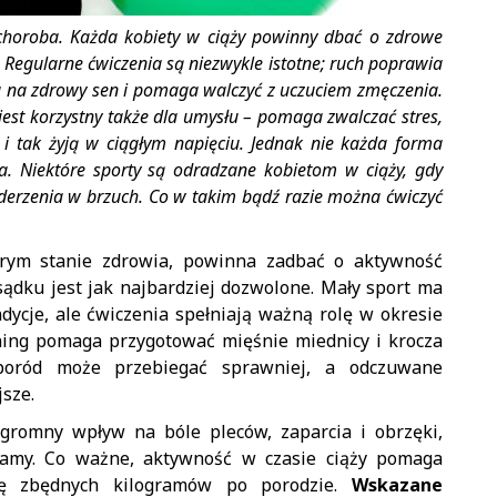
t choroba. Każda kobiety w ciąży powinny dbać o zdrowe
. Regularne ćwiczenia są niezwykle istotne; ruch poprawia
wa na zdrowy sen i pomaga walczyć z uczuciem zmęczenia.
y jest korzystny także dla umysłu – pomaga zwalczać stres,
ż i tak żyją w ciągłym napięciu. Jednak nie każda forma
ia. Niektóre sporty są odradzane kobietom w ciąży, gdy
uderzenia w brzuch. Co w takim bądź razie można ćwiczyć
obrym stanie zdrowia, powinna zadbać o aktywność
sądku jest jak najbardziej dozwolone. Mały sport ma
ndycje, ale ćwiczenia spełniają ważną rolę w okresie
ning pomaga przygotować mięśnie miednicy i krocza
poród może przebiegać sprawniej, a odczuwane
sze.
gromny wpływ na bóle pleców, zaparcia i obrzęki,
mamy. Co ważne, aktywność w czasie ciąży pomaga
się zbędnych kilogramów po porodzie.
Wskazane