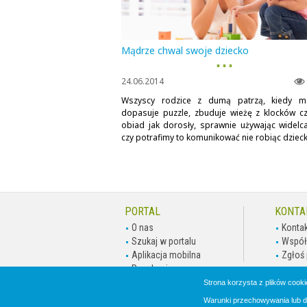
Mądrze chwal swoje dziecko
▪ ▪ ▪
24.06.2014
Wszyscy rodzice z dumą patrzą, kiedy m
dopasuje puzzle, zbuduje wieżę z klocków cz
obiad jak dorosły, sprawnie używając widelca
czy potrafimy to komunikować nie robiąc dziecku
PORTAL
KONTA
O nas
Kontak
Szukaj w portalu
Współ
Aplikacja mobilna
Zgłoś 
Regulamin
Polityka Prywatności
Strona korzysta z plików cookie
Nota prawna
Warunki przechowywania lub do