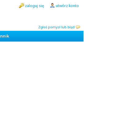
zaloguj się
utwórz konto
Zgłoś pomysł lub błąd
nnik