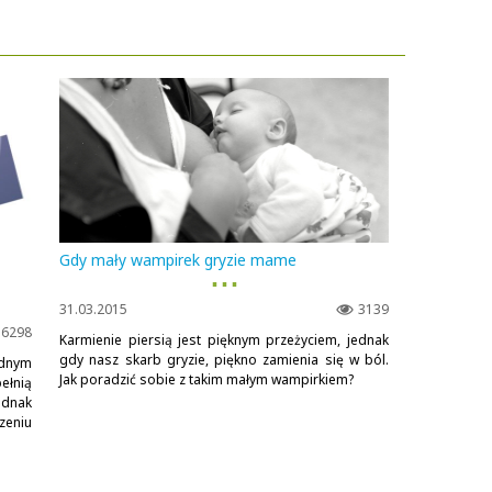
Gdy mały wampirek gryzie mame
▪ ▪ ▪
31.03.2015
3139
6298
Karmienie piersią jest pięknym przeżyciem, jednak
gdy nasz skarb gryzie, piękno zamienia się w ból.
ednym
Jak poradzić sobie z takim małym wampirkiem?
ełnią
dnak
zeniu