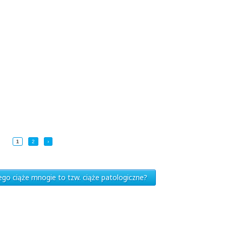
1
2
›
ego ciąże mnogie to tzw. ciąże patologiczne?