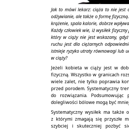
Jak to mówi lekarz: ciąża to nie jes
odżywianie, ale także o formę fizyczną
krążenie, spala kalorie, dobrze wpły
Każdy człowiek wie, iż wysiłek fizyczn
który w ciąży nie jest wskazany, gdy
ruchu jest dla ciężarnych odpowiedn
istnieje ryzyko utraty równowagi lub 
w ciąży?
Jeżeli kobieta w ciąży jest w d
fizyczną. Wszystko w granicach roz
wiele zalet, nie tylko poprawia ko
przed porodem. Systematyczny tre
do rozwiązania. Podsumowując 
dolegliwości bólowe mogą być mniej
Systematyczny wysiłek ma także o
z którymi zmagają się przyszłe 
szybciej i skuteczniej pozbyć 