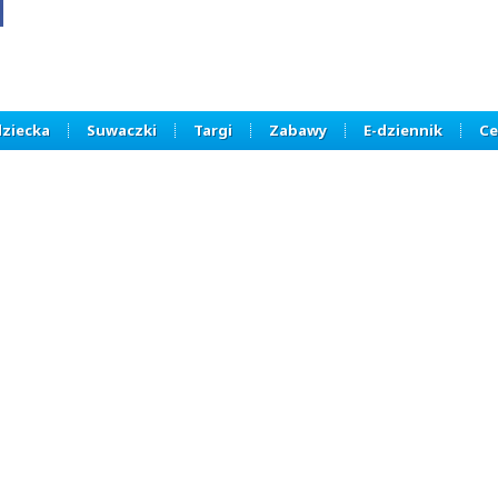
dziecka
Suwaczki
Targi
Zabawy
E-dziennik
Ce