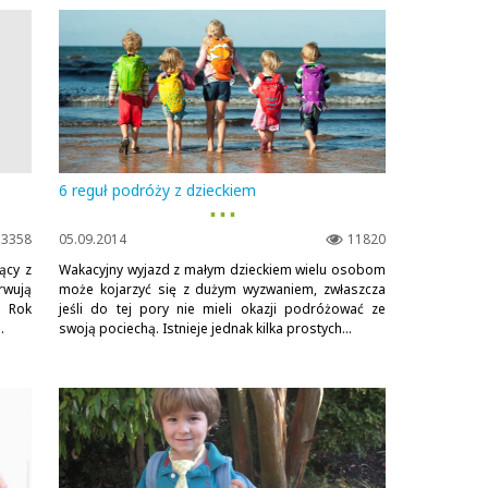
6 reguł podróży z dzieckiem
▪ ▪ ▪
3358
05.09.2014
11820
ący z
Wakacyjny wyjazd z małym dzieckiem wielu osobom
rwują
może kojarzyć się z dużym wyzwaniem, zwłaszcza
. Rok
jeśli do tej pory nie mieli okazji podróżować ze
.
swoją pociechą. Istnieje jednak kilka prostych...