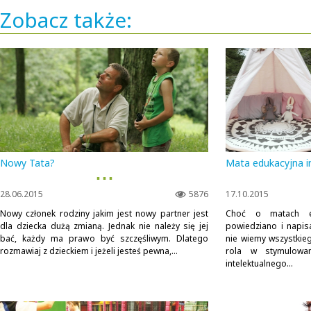
Zobacz także:
Nowy Tata?
Mata edukacyjna in
▪ ▪ ▪
28.06.2015
5876
17.10.2015
Nowy członek rodziny jakim jest nowy partner jest
Choć o matach ed
dla dziecka dużą zmianą. Jednak nie należy się jej
powiedziano i napisa
bać, każdy ma prawo być szczęśliwym. Dlatego
nie wiemy wszystkieg
rozmawiaj z dzieckiem i jeżeli jesteś pewna,...
rola w stymulowan
intelektualnego...