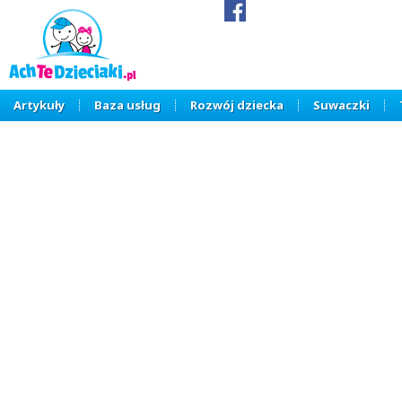
Artykuły
Baza usług
Rozwój dziecka
Suwaczki