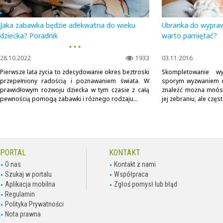
Jaka zabawka będzie adekwatna do wieku
Ubranka do wypraw
dziecka? Poradnik
warto pamiętać?
▪ ▪ ▪
28.10.2022
1933
03.11.2016
Pierwsze lata życia to zdecydowanie okres beztroski
Skompletowanie wyp
przepełniony radością i poznawaniem świata. W
sporym wyzwaniem d
prawidłowym rozwoju dziecka w tym czasie z całą
znaleźć można mnós
pewnością pomogą zabawki i różnego rodzaju...
jej zebraniu, ale częst
PORTAL
KONTAKT
O nas
Kontakt z nami
Szukaj w portalu
Współpraca
Aplikacja mobilna
Zgłoś pomysł lub błąd
Regulamin
Polityka Prywatności
Nota prawna