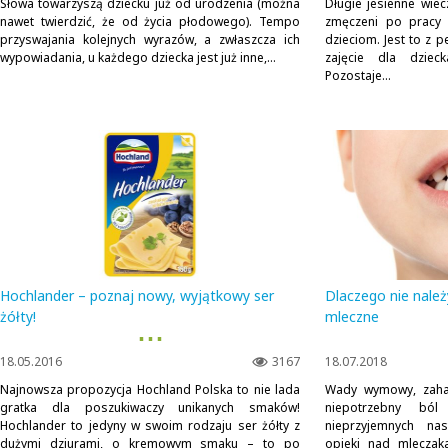
Słowa towarzyszą dziecku już od urodzenia (można
Długie jesienne wiec
nawet twierdzić, że od życia płodowego). Tempo
zmęczeni po pracy 
przyswajania kolejnych wyrazów, a zwłaszcza ich
dzieciom. Jest to z 
wypowiadania, u każdego dziecka jest już inne,...
zajęcie dla dziec
Pozostaje...
Hochlander – poznaj nowy, wyjątkowy ser
Dlaczego nie należ
żółty!
mleczne
▪ ▪ ▪
18.05.2016
3167
18.07.2018
Najnowsza propozycja Hochland Polska to nie lada
Wady wymowy, zaha
gratka dla poszukiwaczy unikanych smaków!
niepotrzebny bó
Hochlander to jedyny w swoim rodzaju ser żółty z
nieprzyjemnych na
dużymi dziurami, o kremowym smaku – to po
opieki nad mleczak