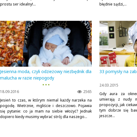
prostu ser idealny!...
błędnie sądzi,...
Jesienna moda, czyli odzieżowy niezbędnik dla
33 pomysły na zab
malucha w razie niepogody
▪ ▪ ▪
24.03.2015
18.09.2016
2565
Gdy aura za oknem
umierają z nudy m
Jesień to czas, w którym niemal każdy narzeka na
propozycji, jak cieka
pogodę. Wietrznie, mgliście i deszczowo. Pojawia
tym dobrze się baw
się pytanie: co ja mam na siebie włożyć? Jednak
jeszcze...
dopiero kiedy musimy wybrać strój dla naszego...