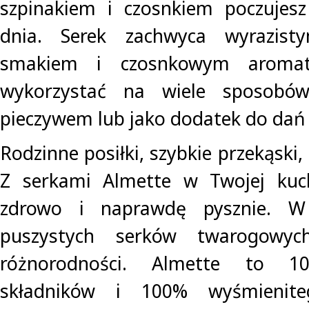
szpinakiem i czosnkiem poczujes
dnia. Serek zachwyca wyrazist
smakiem i czosnkowym aroma
wykorzystać na wiele sposobó
pieczywem lub jako dodatek do dań
Rodzinne posiłki, szybkie przekąski,
Z serkami Almette w Twojej kuch
zdrowo i naprawdę pysznie. W 
puszystych serków twarogowyc
różnorodności. Almette to 10
składników i 100% wyśmienit