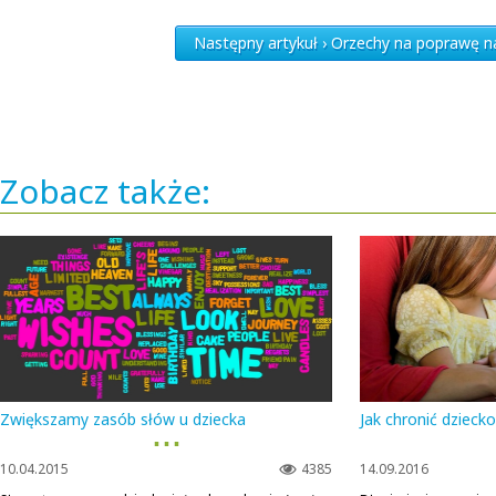
Następny artykuł › Orzechy na poprawę na
Zobacz także:
Zwiększamy zasób słów u dziecka
Jak chronić dziecko
▪ ▪ ▪
10.04.2015
4385
14.09.2016