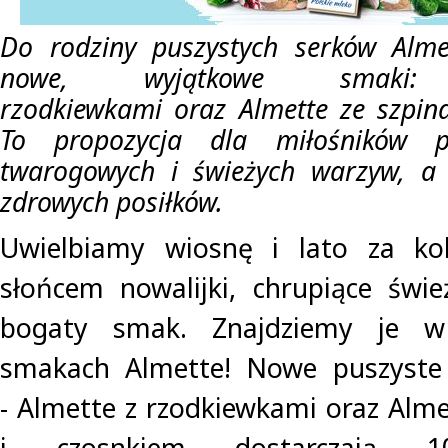
Do rodziny puszystych serków Alme
nowe, wyjątkowe smaki
rzodkiewkami oraz Almette ze szpin
To propozycja dla miłośników p
twarogowych i świeżych warzyw, a 
zdrowych posiłków.
Uwielbiamy wiosnę i lato za ko
słońcem nowalijki, chrupiące świ
bogaty smak. Znajdziemy je 
smakach Almette! Nowe puszyste
- Almette z rzodkiewkami oraz Alme
i czosnkiem dostarczają 10