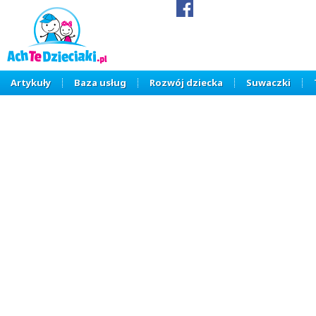
Artykuły
Baza usług
Rozwój dziecka
Suwaczki