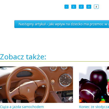
‹
1
2
3
4
Następny artykuł › Jaki wpływ na dziecko ma przemoc w
Zobacz także:
Ciąża a jazda samochodem
Koniec ze słodycz