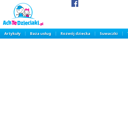
Artykuły
Baza usług
Rozwój dziecka
Suwaczki