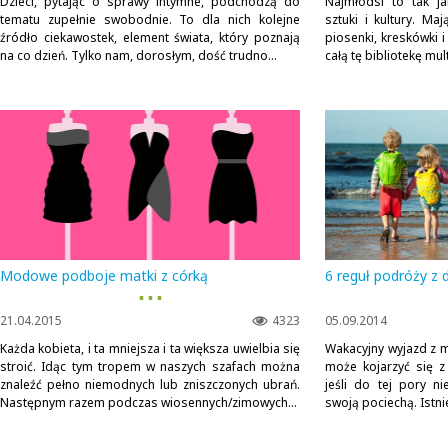
Dzieci, pytając o sprawy intymne, podchodzą do
Najmłodsi to tak j
tematu zupełnie swobodnie. To dla nich kolejne
sztuki i kultury. Ma
źródło ciekawostek, element świata, który poznają
piosenki, kreskówki i
na co dzień. Tylko nam, dorosłym, dość trudno...
całą tę bibliotekę mu
Modowe podboje matki z córką
6 reguł podróży z 
▪ ▪ ▪
21.04.2015
4323
05.09.2014
Każda kobieta, i ta mniejsza i ta większa uwielbia się
Wakacyjny wyjazd z 
stroić. Idąc tym tropem w naszych szafach można
może kojarzyć się 
znaleźć pełno niemodnych lub zniszczonych ubrań.
jeśli do tej pory n
Następnym razem podczas wiosennych/zimowych...
swoją pociechą. Istnie