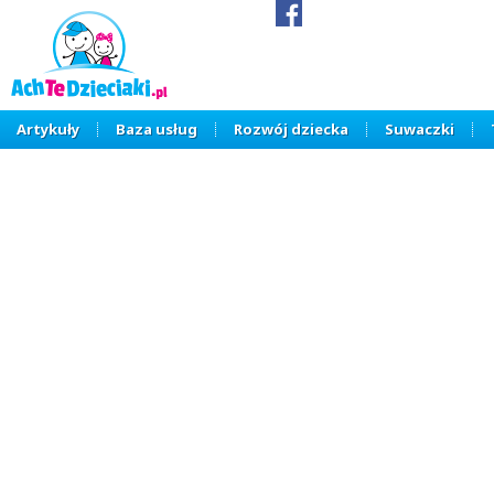
Artykuły
Baza usług
Rozwój dziecka
Suwaczki