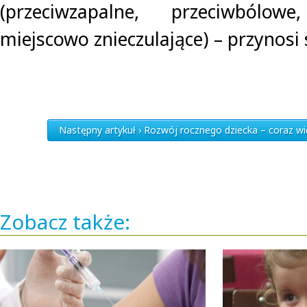
(przeciwzapalne, przeciwbólowe
miejscowo znieczulające) – przynosi 
Następny artykuł › Rozwój rocznego dziecka – coraz w
Zobacz także: