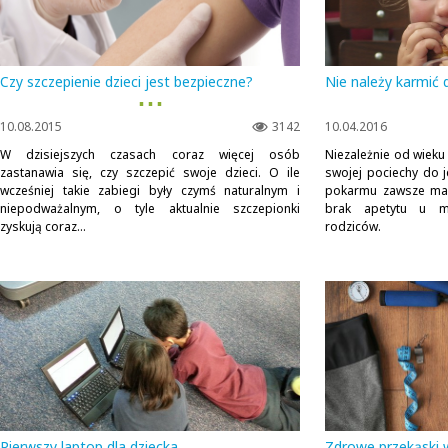
Czy szczepienie dzieci jest bezpieczne?
Nie należy karmić d
▪ ▪ ▪
10.08.2015
3142
10.04.2016
W dzisiejszych czasach coraz więcej osób
Niezależnie od wiek
zastanawia się, czy szczepić swoje dzieci. O ile
swojej pociechy do
wcześniej takie zabiegi były czymś naturalnym i
pokarmu zawsze ma 
niepodważalnym, o tyle aktualnie szczepionki
brak apetytu u m
zyskują coraz...
rodziców.
Pierwszy laptop dla dziecka
Zdrowe przekąski