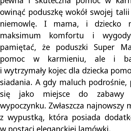
pewna i skuteczna pomoc w karm
owinąć poduszkę wokół swojej talii 
niemowlę. I mama, i dziecko 
maksimum komfortu i wygody
pamiętać, że poduszki Super Ma
pomoc w karmieniu, ale i bar
i wytrzymały kojec dla dziecka pom
siadania. A gdy maluch podrośnie,
się jako miejsce do zabawy
wypoczynku. Zwłaszcza najnowszy 
z wypustką, która posiada dodat
w postaci eleganckiej lamówki.