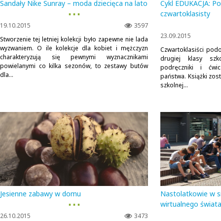
Sandały Nike Sunray – moda dziecięca na lato
Cykl EDUKACJA: Pod
▪ ▪ ▪
czwartoklasisty
19.10.2015
3597
23.09.2015
Stworzenie tej letniej kolekcji było zapewne nie lada
wyzwaniem. O ile kolekcje dla kobiet i mężczyzn
Czwartoklasiści podo
charakteryzują się pewnymi wyznacznikami
drugiej klasy szk
powielanymi co kilka sezonów, to zestawy butów
podręczniki i ćwi
dla...
państwa. Książki zos
szkolnej...
Jesienne zabawy w domu
Nastolatkowie w si
▪ ▪ ▪
wirtualnego świat
26.10.2015
3473