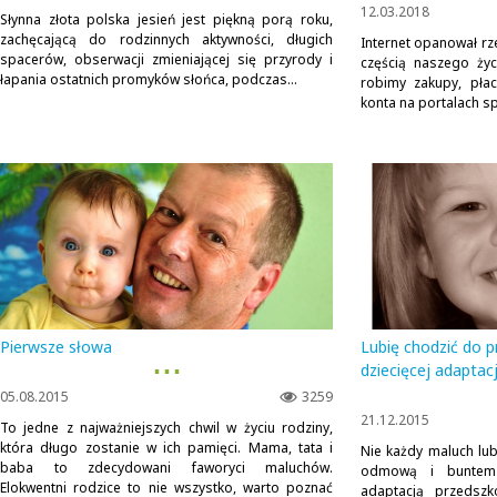
12.03.2018
Słynna złota polska jesień jest piękną porą roku,
zachęcającą do rodzinnych aktywności, długich
Internet opanował rze
spacerów, obserwacji zmieniającej się przyrody i
częścią naszego ży
łapania ostatnich promyków słońca, podczas...
robimy zakupy, płac
konta na portalach sp
Pierwsze słowa
Lubię chodzić do pr
▪ ▪ ▪
dziecięcej adaptacj
05.08.2015
3259
21.12.2015
To jedne z najważniejszych chwil w życiu rodziny,
która długo zostanie w ich pamięci. Mama, tata i
Nie każdy maluch lub
baba to zdecydowani faworyci maluchów.
odmową i buntem
Elokwentni rodzice to nie wszystko, warto poznać
adaptacją przedszk