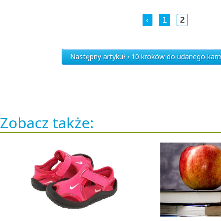
‹
1
2
Następny artykuł › 10 kroków do udanego karmi
Zobacz także: