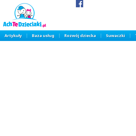
Artykuły
Baza usług
Rozwój dziecka
Suwaczki