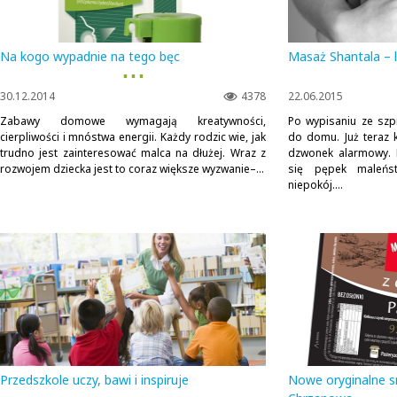
Na kogo wypadnie na tego bęc
Masaż Shantala – 
▪ ▪ ▪
30.12.2014
4378
22.06.2015
Zabawy domowe wymagają kreatywności,
Po wypisaniu ze szpi
cierpliwości i mnóstwa energii. Każdy rodzic wie, jak
do domu. Już teraz k
trudno jest zainteresować malca na dłużej. Wraz z
dzwonek alarmowy. 
rozwojem dziecka jest to coraz większe wyzwanie–...
się pępek maleń
niepokój....
Przedszkole uczy, bawi i inspiruje
Nowe oryginalne 