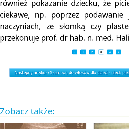
również pokazanie dziecku, że pi
ciekawe, np. poprzez podawanie 
naczyniach, ze słomką czy plas
przekonuje prof. dr hab. n. med. Hal
‹
1
2
3
4
›
Następny artykuł › Szampon do włosów dla dzieci - niech piel
Zobacz także: