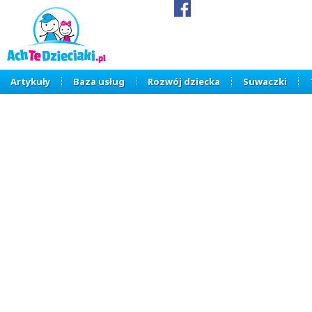
Artykuły
Baza usług
Rozwój dziecka
Suwaczki