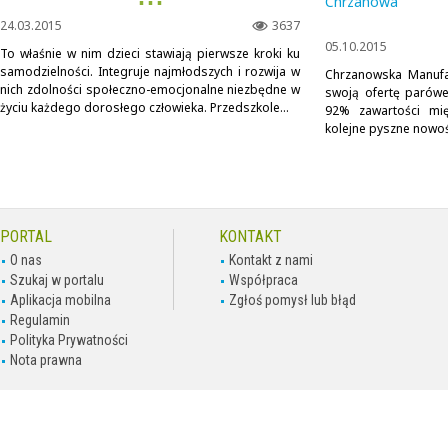
▪ ▪ ▪
Chrzanowa
24.03.2015
3637
05.10.2015
To właśnie w nim dzieci stawiają pierwsze kroki ku
samodzielności. Integruje najmłodszych i rozwija w
Chrzanowska Manufa
nich zdolności społeczno-emocjonalne niezbędne w
swoją ofertę parów
życiu każdego dorosłego człowieka. Przedszkole...
92% zawartości mię
kolejne pyszne nowoś
PORTAL
KONTAKT
O nas
Kontakt z nami
Szukaj w portalu
Współpraca
Aplikacja mobilna
Zgłoś pomysł lub błąd
Regulamin
Polityka Prywatności
Nota prawna