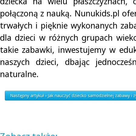
dziecka na wielu płaszczyznach, 
połączoną z nauką. Nunukids.pl ofe
trwałych i pięknie wykonanych za
dla dzieci w różnych grupach wiek
takie zabawki, inwestujemy w eduk
naszych dzieci, dbając jednocześ
naturalne.
Następny artykuł › Jak nauczyć dziecko samodzielnej zabawy i zy