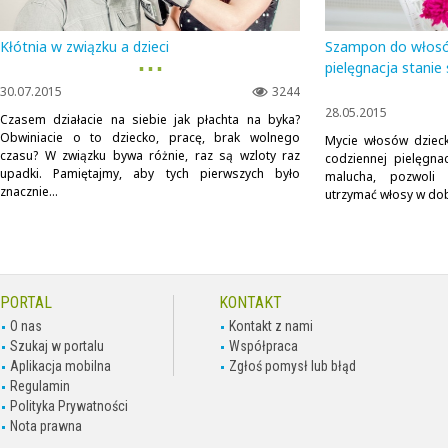
Kłótnia w związku a dzieci
Szampon do włosów
▪ ▪ ▪
pielęgnacja stanie
30.07.2015
3244
28.05.2015
Czasem działacie na siebie jak płachta na byka?
Obwiniacie o to dziecko, pracę, brak wolnego
Mycie włosów dziec
czasu? W związku bywa różnie, raz są wzloty raz
codziennej pielęgnac
upadki. Pamiętajmy, aby tych pierwszych było
malucha, pozwoli
znacznie...
utrzymać włosy w dobre
PORTAL
KONTAKT
O nas
Kontakt z nami
Szukaj w portalu
Współpraca
Aplikacja mobilna
Zgłoś pomysł lub błąd
Regulamin
Polityka Prywatności
Nota prawna