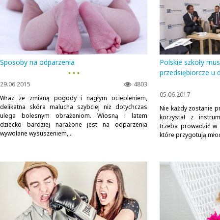
Sposoby na odparzenia
Polskie szkoły mu
▪ ▪ ▪
przedsiębiorcze u d
29.06.2015
4803
05.06.2017
Wraz ze zmianą pogody i nagłym ociepleniem,
delikatna skóra malucha szybciej niż dotychczas
Nie każdy zostanie p
ulega bolesnym obrażeniom. Wiosną i latem
korzystał z instru
dziecko bardziej narażone jest na odparzenia
trzeba prowadzić w s
wywołane wysuszeniem,...
które przygotują młod