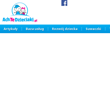
Artykuły
Baza usług
Rozwój dziecka
Suwaczki