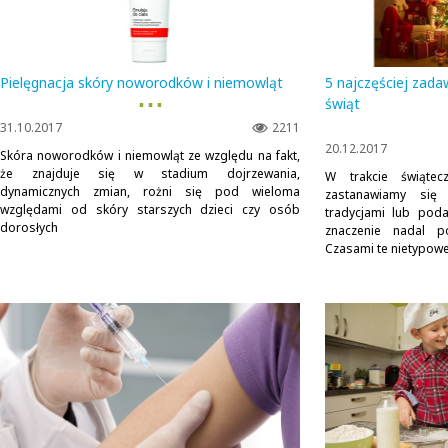
Pielęgnacja skóry noworodków i niemowląt
5 najczęściej zad
▪ ▪ ▪
świąt
31.10.2017
2211
20.12.2017
Skóra noworodków i niemowląt ze względu na fakt,
że znajduje się w stadium dojrzewania,
W trakcie świątec
dynamicznych zmian, rożni się pod wieloma
zastanawiamy się
względami od skóry starszych dzieci czy osób
tradycjami lub poda
dorosłych
znaczenie nadal p
Czasami te nietypowe.