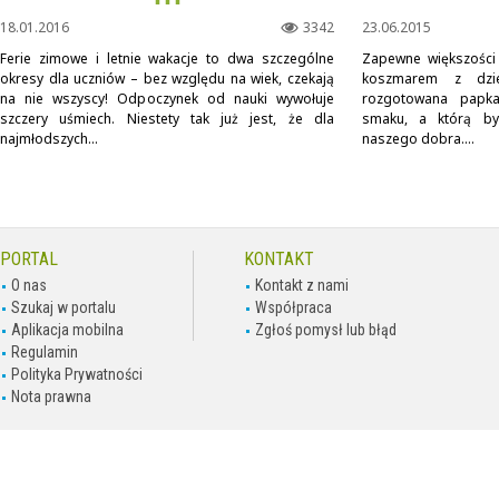
▪ ▪ ▪
18.01.2016
3342
23.06.2015
Ferie zimowe i letnie wakacje to dwa szczególne
Zapewne większości 
okresy dla uczniów – bez względu na wiek, czekają
koszmarem z dzie
na nie wszyscy! Odpoczynek od nauki wywołuje
rozgotowana papka
szczery uśmiech. Niestety tak już jest, że dla
smaku, a którą by
najmłodszych...
naszego dobra....
PORTAL
KONTAKT
O nas
Kontakt z nami
Szukaj w portalu
Współpraca
Aplikacja mobilna
Zgłoś pomysł lub błąd
Regulamin
Polityka Prywatności
Nota prawna