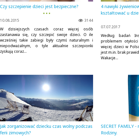
Czy szczepienie dzieci jest bezpieczne?
4 nawyki żywienio
▪ ▪ ▪
kształtować u dzie
10.08.2015
3144
07.07.2017
W dzisiejszych czasach coraz więcej osób
zastanawia się, czy szczepić swoje dzieci. O ile
Według badań Ins
wcześniej takie zabiegi były czymś naturalnym i
problemem otyłości
niepodważalnym, o tyle aktualnie szczepionki
więcej dzieci w Pol
zyskują coraz...
jest m.in. brak praw
Wakacje...
Jak zorganizować dziecku czas wolny podczas
SECRET FAMILY - n
ferii zimowych?
Rodziny.