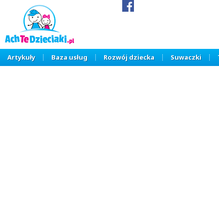
Artykuły
Baza usług
Rozwój dziecka
Suwaczki