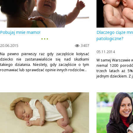
Pobujaj mnie mamo!
Dlaczego ciąże mno
▪ ▪ ▪
patologiczne?
20.06.2015
3407
05.11.2014
Na pewno pierwszy raz gdy zaczęliście kołysać
dziecko nie zastanawialiście się nad skutkami
W samej Warszawie w 
takiego działania. Niestety, gdy zaczęliście o tym
niemal 1200 porodó
rozmawiać lub sprawdzać opinie innych rodziców...
trzech latach aż 5%
jednym dzieckiem. Z j