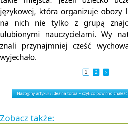
językowej, która organizuje obozy le
na nich nie tylko z grupą znaj
ulubionymi nauczycielami. Wy nat
znali przynajmniej cześć wycho
wyjechało.
1
2
›
Następny artykuł › Idealna torba – czyli co powinno znaleźć
Zobacz także: