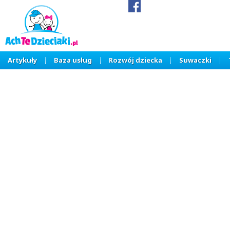
Artykuły
Baza usług
Rozwój dziecka
Suwaczki