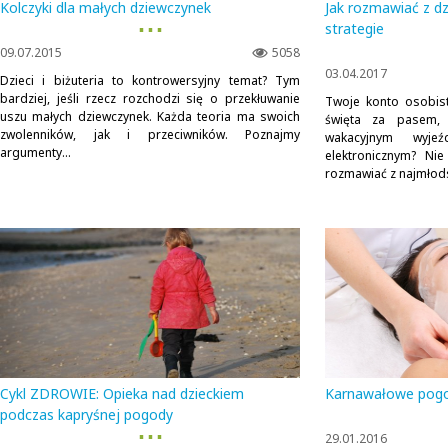
Kolczyki dla małych dziewczynek
Jak rozmawiać z dz
▪ ▪ ▪
strategie
09.07.2015
5058
03.04.2017
Dzieci i biżuteria to kontrowersyjny temat? Tym
bardziej, jeśli rzecz rozchodzi się o przekłuwanie
Twoje konto osobist
uszu małych dziewczynek. Każda teoria ma swoich
święta za pasem,
zwolenników, jak i przeciwników. Poznajmy
wakacyjnym wyje
argumenty...
elektronicznym? Ni
rozmawiać z najmłods
Cykl ZDROWIE: Opieka nad dzieckiem
Karnawałowe pog
podczas kapryśnej pogody
▪ ▪ ▪
29.01.2016