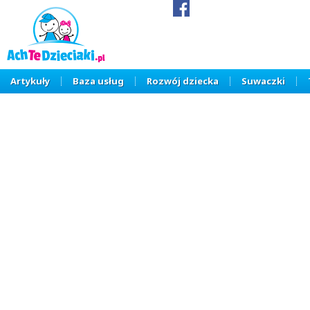
Artykuły
Baza usług
Rozwój dziecka
Suwaczki