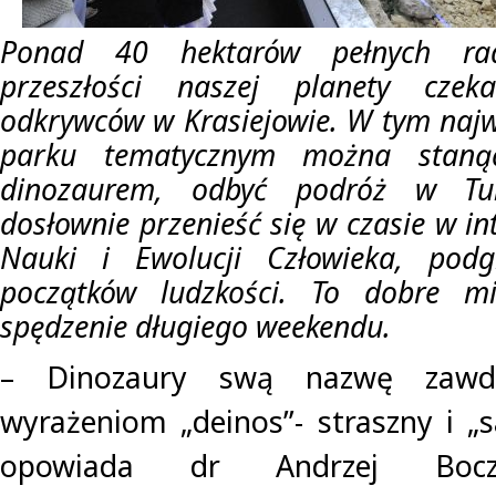
Ponad 40 hektarów pełnych rad
przeszłości naszej planety cze
odkrywców w Krasiejowie. W tym naj
parku tematycznym można stan
dinozaurem, odbyć podróż w Tu
dosłownie przenieść się w czasie w i
Nauki i Ewolucji Człowieka, podg
początków ludzkości. To dobre mi
spędzenie długiego weekendu.
– Dinozaury swą nazwę zawdzi
wyrażeniom „deinos”- straszny i „s
opowiada dr Andrzej Bocza