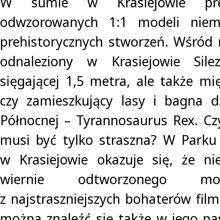
W sumie w Krasiejowie pre
odwzorowanych 1:1 modeli nie
prehistorycznych stworzeń. Wśród n
odnaleziony w Krasiejowie Sile
sięgającej 1,5 metra, ale także mi
czy zamieszkujący lasy i bagna dz
Północnej – Tyrannosaurus Rex. Cz
musi być tylko straszna? W Parku
w Krasiejowie okazuje się, że ni
wiernie odtworzonego mo
z najstraszniejszych bohaterów fil
można znaleźć się także w jego pas