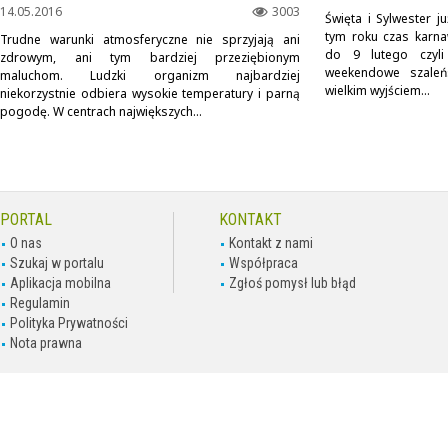
14.05.2016
3003
Święta i Sylwester 
tym roku czas karn
Trudne warunki atmosferyczne nie sprzyjają ani
do 9 lutego czyl
zdrowym, ani tym bardziej przeziębionym
weekendowe szaleń
maluchom. Ludzki organizm najbardziej
wielkim wyjściem...
niekorzystnie odbiera wysokie temperatury i parną
pogodę. W centrach największych...
PORTAL
KONTAKT
O nas
Kontakt z nami
Szukaj w portalu
Współpraca
Aplikacja mobilna
Zgłoś pomysł lub błąd
Regulamin
Polityka Prywatności
Nota prawna