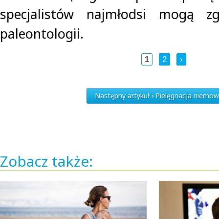
specjalistów najmłodsi mogą zg
paleontologii.
1
2
›
Następny artykuł › Pielęgnacja niemow
Zobacz także: