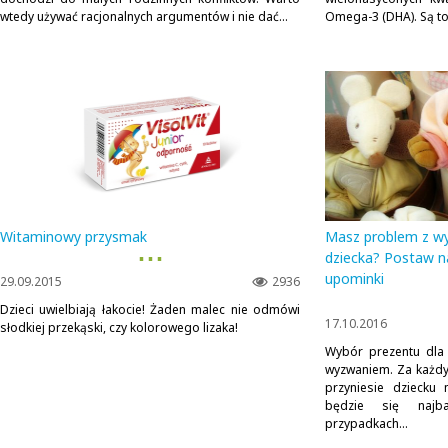
wtedy używać racjonalnych argumentów i nie dać...
Omega-3 (DHA). Są to 
Witaminowy przysmak
Masz problem z w
▪ ▪ ▪
dziecka? Postaw n
upominki
29.09.2015
2936
Dzieci uwielbiają łakocie! Żaden malec nie odmówi
17.10.2016
słodkiej przekąski, czy kolorowego lizaka!
Wybór prezentu dla 
wyzwaniem. Za każd
przyniesie dziecku
będzie się najba
przypadkach...