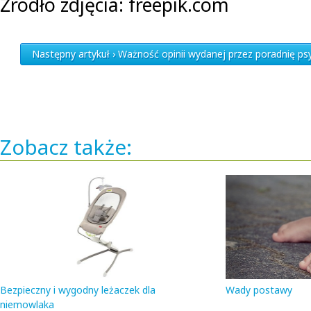
Źródło zdjęcia: freepik.com
Następny artykuł › Ważność opinii wydanej przez poradnię p
Zobacz także:
Bezpieczny i wygodny leżaczek dla
Wady postawy
niemowlaka