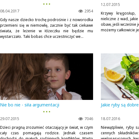
▪ ▪ ▪
12.07.2015
08.04.2017
2954
Krzywy kręgosłup, g
nieliczne z wad, jaki
Gdy nasze dziecko trochę podrośnie i z noworodka
obaw, jeśli wcześnie 
przemieni się w niemowlę, zacznie być tak ciekawe
możemy całkowicie je
świata, że leżenie w łóżeczku nie będzie mu
wystarczało. Taki bobas chce uczestniczyć we...
Nie bo nie - siła argumentacji
Jakie ryby są dobre
▪ ▪ ▪
29.07.2015
7046
18.07.2016
Dzieci pragną zrozumieć otaczający je świat, w czym
Niewątpliwie, ryby 
cały czas pomagają rodzice. Jednak czasem
cennych składników
dochodzi do małych rodzinnych konfliktów. Warto
wielonasyconych kw