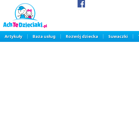
Artykuły
Baza usług
Rozwój dziecka
Suwaczki