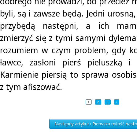
dobrego nie prowadzi, bo przecież 
byli, są i zawsze będą. Jedni urosną,
przybędą następni, a ich mam
zmierzyć się z tymi samymi dylemat
rozumiem w czym problem, gdy kob
ławce, zasłoni pierś pieluszką i
Karmienie piersią to sprawa osobist
z tym afiszować.
1
2
3
›
Następny artykuł › Pierwsza miłość nast