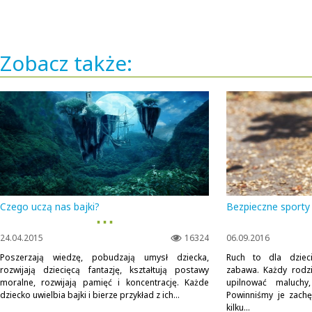
Zobacz także:
Czego uczą nas bajki?
Bezpieczne sporty
▪ ▪ ▪
24.04.2015
16324
06.09.2016
Poszerzają wiedzę, pobudzają umysł dziecka,
Ruch to dla dziec
rozwijają dziecięcą fantazję, kształtują postawy
zabawa. Każdy rodzi
moralne, rozwijają pamięć i koncentrację. Każde
upilnować maluchy,
dziecko uwielbia bajki i bierze przykład z ich...
Powinniśmy je zachę
kilku...