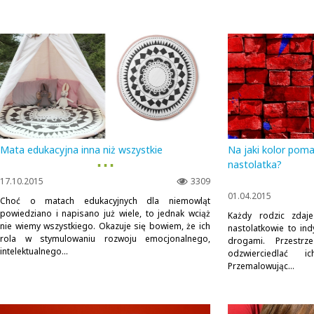
Mata edukacyjna inna niż wszystkie
Na jaki kolor pom
▪ ▪ ▪
nastolatka?
17.10.2015
3309
01.04.2015
Choć o matach edukacyjnych dla niemowląt
powiedziano i napisano już wiele, to jednak wciąż
Każdy rodzic zdaj
nie wiemy wszystkiego. Okazuje się bowiem, że ich
nastolatkowie to ind
rola w stymulowaniu rozwoju emocjonalnego,
drogami. Przestr
intelektualnego...
odzwierciedlać i
Przemalowując...