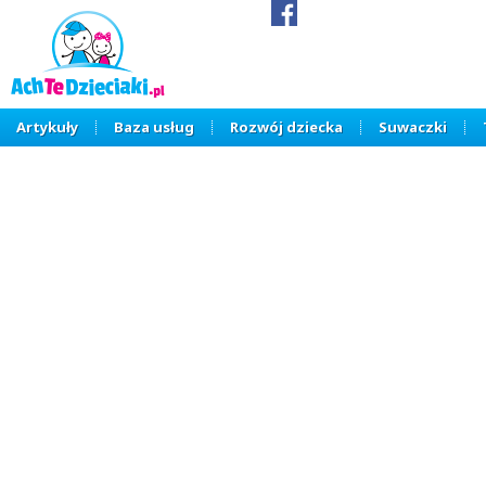
Artykuły
Baza usług
Rozwój dziecka
Suwaczki