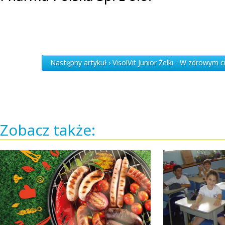
Następny artykuł › VisolVit Junior Żelki - W zdrowym c
Zobacz także: