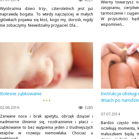
Wierny towarzysz n
zasypianiu, cierpli
Wyobraźnia dzieci trzy-, czteroletnich jest już
tarmoszenie i ciągan
naprawdę bogata. To wtedy najczęściej w małych
W przyszłości będ
główkach pojawia się ktoś, kogo my, dorośli, nigdy
wspomnień...
nie zobaczymy. Niewidzialny przyjaciel. Dla...
Bolesne ząbkowanie
Instrukcja obsług
▪ ▪ ▪
dniach po narodzi
02.06.2016
3285
07.07.2014
Zarwane noce i brak apetytu, obrzęk dziąseł i
nadmierne ślinienie się, rozdrażnienie i płacz –
Bardzo często mło
ząbkowanie to bez wątpienia jeden z trudniejszych
oczekują momentu, 
etapów w rozwoju niemowlaka. Chociaż u
maluszkiem będą m
niektórych...