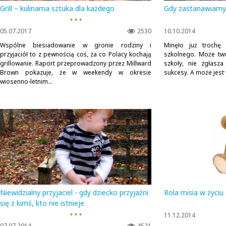
Grill – kulinarna sztuka dla każdego
Gdy zastanawiamy 
▪ ▪ ▪
05.07.2017
2530
10.10.2014
Wspólne biesiadowanie w gronie rodziny i
Minęło już trochę
przyjaciół to z pewnością coś, za co Polacy kochają
szkolnego. Może two
grillowanie. Raport przeprowadzony przez Millward
szkoły, nie zgłasza
Brown pokazuje, że w weekendy w okresie
sukcesy. A może jest w
wiosenno-letnim...
Niewidzialny przyjaciel - gdy dziecko przyjaźni
Rola misia w życiu
się z kimś, kto nie istnieje
▪ ▪ ▪
11.12.2014
07.07.2014
4521