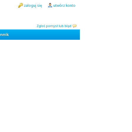
zaloguj się
utwórz konto
Zgłoś pomysł lub błąd
nnik