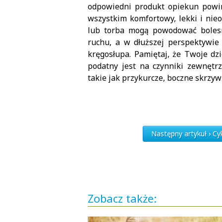
odpowiedni produkt opiekun powini
wszystkim komfortowy, lekki i nie
lub torba mogą powodować bolesn
ruchu, a w dłuższej perspektywie
kręgosłupa. Pamiętaj, że Twoje dz
podatny jest na czynniki zewnętr
takie jak przykurcze, boczne skrzywi
Następny artykuł › C
Zobacz także: