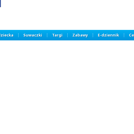
dziecka
Suwaczki
Targi
Zabawy
E-dziennik
Ce