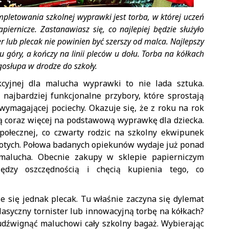
letowania szkolnej wyprawki jest torba, w której uczeń
piernicze. Zastanawiasz się, co najlepiej będzie służyło
 lub plecak nie powinien być szerszy od malca. Najlepszy
ą u góry, a kończy na linii pleców u dołu. Torba na kółkach
gosłupa w drodze do szkoły.
kcyjnej dla malucha wyprawki to nie lada sztuka.
najbardziej funkcjonalne przybory, które sprostają
ymagającej pociechy. Okazuje się, że z roku na rok
ą coraz więcej na podstawową wyprawkę dla dziecka.
ołecznej, co czwarty rodzic na szkolny ekwipunek
łotych. Połowa badanych opiekunów wydaje już ponad
malucha. Obecnie zakupy w sklepie papierniczym
ędzy oszczędnością i chęcią kupienia tego, co
e się jednak plecak. Tu właśnie zaczyna się dylemat
lasyczny tornister lub innowacyjną torbę na kółkach?
udźwignąć maluchowi cały szkolny bagaż. Wybierając