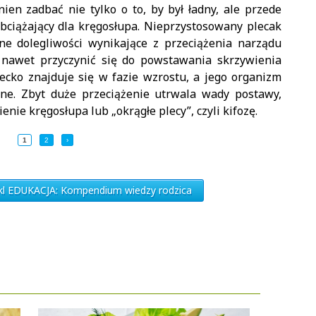
en zadbać nie tylko o to, by był ładny, ale przede
obciążający dla kręgosłupa. Nieprzystosowany plecak
e dolegliwości wynikające z przeciążenia narządu
 nawet przyczynić się do powstawania skrzywienia
iecko znajduje się w fazie wzrostu, a jego organizm
zne. Zbyt duże przeciążenie utrwala wady postawy,
enie kręgosłupa lub „okrągłe plecy”, czyli kifozę.
1
2
›
ykl EDUKACJA: Kompendium wiedzy rodzica