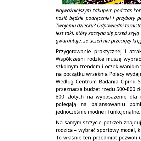
Najważniejszym zakupem podczas komp
nosić będzie podręczniki i przybory pa
Twojemu dziecku? Odpowiedni tornister
jest taki, który zaczyna się przed szyj
gwarantuje, że uczeń nie przeciąży krę
Przygotowanie praktycznej i atra
Współcześni rodzice muszą wybrać 
szkolnym trendom i oczekiwaniom w
na początku września Polacy wydaj
Według Centrum Badania Opinii Sp
przeznacza budżet rzędu 500-800 z
800 złotych na wyposażenie dla 
polegają na balansowaniu pomi
jednocześnie modne i funkcjonalne.
Na samym szczycie potrzeb znajduj
rodzica – wybrać sportowy model, k
To właśnie ten przedmiot pozwoli 