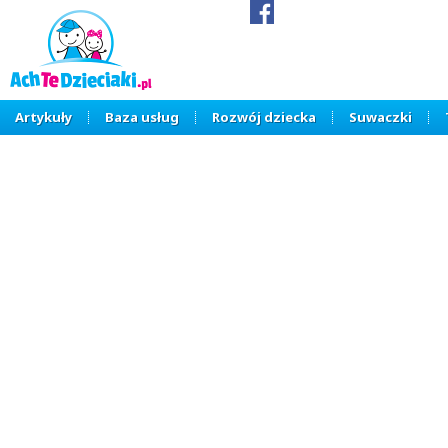
Artykuły
Baza usług
Rozwój dziecka
Suwaczki