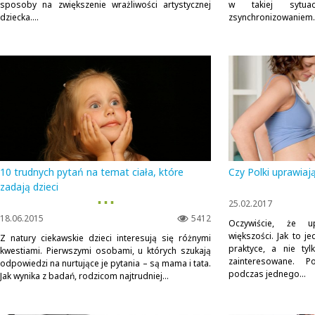
sposoby na zwiększenie wrażliwości artystycznej
w takiej sytua
dziecka....
zsynchronizowaniem..
10 trudnych pytań na temat ciała, które
Czy Polki uprawiaj
zadają dzieci
▪ ▪ ▪
25.02.2017
18.06.2015
5412
Oczywiście, że u
większości. Jak to j
Z natury ciekawskie dzieci interesują się różnymi
praktyce, a nie ty
kwestiami. Pierwszymi osobami, u których szukają
zainteresowane.
odpowiedzi na nurtujące je pytania – są mama i tata.
podczas jednego...
Jak wynika z badań, rodzicom najtrudniej...