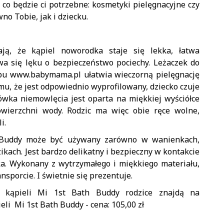
, co będzie ci potrzebne: kosmetyki pielęgnacyjne czy
no Tobie, jak i dziecku.
ają, że kąpiel noworodka staje się lekka, łatwa
wa się lęku o bezpieczeństwo pociechy. Leżaczek do
epu www.babymama.pl ułatwia wieczorną pielęgnację
mu, że jest odpowiednio wyprofilowany, dziecko czuje
łówka niemowlęcia jest oparta na miękkiej wyściółce
owierzchni wody. Rodzic ma więc obie ręce wolne,
i.
h Buddy może być używany zarówno w wanienkach,
kach. Jest bardzo delikatny i bezpieczny w kontakcie
cka. Wykonany z wytrzymałego i miękkiego materiału,
nsporcie. I świetnie się prezentuje.
o kąpieli Mi 1st Bath Buddy rodzice znajdą na
i Mi 1st Bath Buddy - cena: 105,00 zł