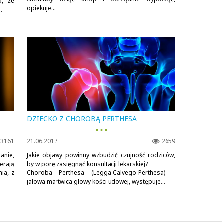
o, że
opiekuje...
.
DZIECKO Z CHOROBĄ PERTHESA
▪ ▪ ▪
3161
21.06.2017
2659
anie,
Jakie objawy powinny wzbudzić czujność rodziców,
erają
by w porę zasięgnąć konsultacji lekarskiej?
ia, z
Choroba Perthesa (Legga-Calvego-Perthesa) –
jałowa martwica głowy kości udowej, występuje...