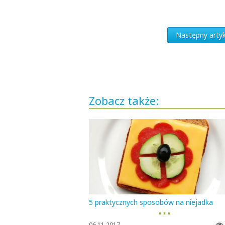
Następny artyk
Zobacz także:
5 praktycznych sposobów na niejadka
▪ ▪ ▪
06.11.2017