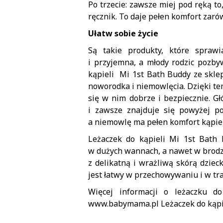
Po trzecie: zawsze miej pod ręką to
ręcznik. To daje pełen komfort zarów
Ułatw sobie życie
Są takie produkty, które sprawi
i przyjemna, a młody rodzic pozby
kąpieli Mi 1st Bath Buddy ze skl
noworodka i niemowlęcia. Dzięki te
się w nim dobrze i bezpiecznie. G
i zawsze znajduje się powyżej p
a niemowlę ma pełen komfort kąpiel
Leżaczek do kąpieli Mi 1st Bat
w dużych wannach, a nawet w brodzi
z delikatną i wrażliwą skórą dzie
jest łatwy w przechowywaniu i w tra
Więcej informacji o leżaczku d
www.babymama.pl Leżaczek do kąpiel