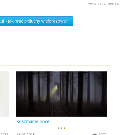
www.babymama.pl
uł › Jak prać pieluchy wielorazowe?
Koszmarne noce
▪ ▪ ▪
2761
16.08.2015
2972