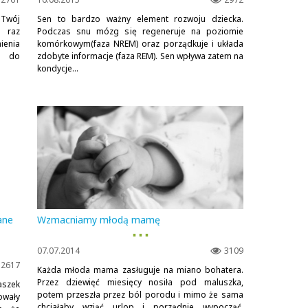
? Twój
Sen to bardzo ważny element rozwoju dziecka.
j raz
Podczas snu mózg się regeneruje na poziomie
ienia
komórkowym(faza NREM) oraz porządkuje i układa
a do
zdobyte informacje (faza REM). Sen wpływa zatem na
kondycje...
zane
Wzmacniamy młodą mamę
▪ ▪ ▪
07.07.2014
3109
2617
Każda młoda mama zasługuje na miano bohatera.
Przez dziewięć miesięcy nosiła pod maluszka,
aszek
potem przeszła przez ból porodu i mimo że sama
owały
chciałaby wziąć urlop i porządnie wypocząć,