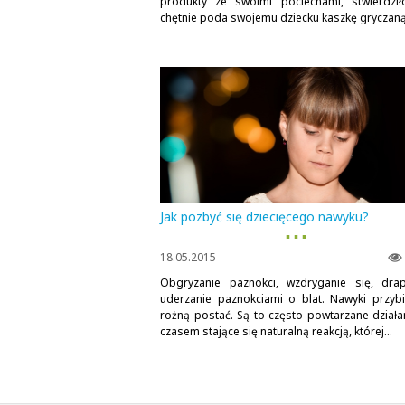
produkty ze swoimi pociechami, stwierdził
chętnie poda swojemu dziecku kaszkę gryczaną
Jak pozbyć się dziecięcego nawyku?
▪ ▪ ▪
18.05.2015
Obgryzanie paznokci, wzdryganie się, drap
uderzanie paznokciami o blat. Nawyki przybi
rożną postać. Są to często powtarzane działan
czasem stające się naturalną reakcją, której...