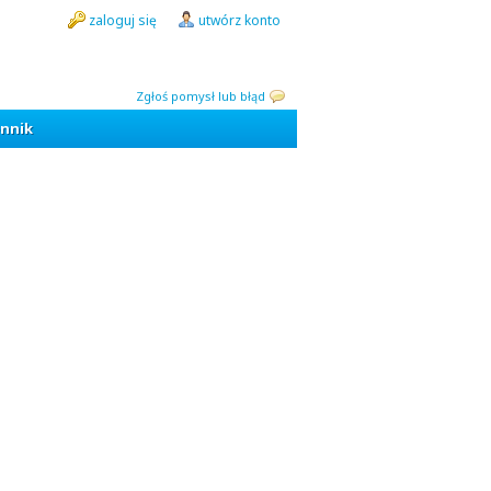
zaloguj się
utwórz konto
Zgłoś pomysł lub błąd
nnik