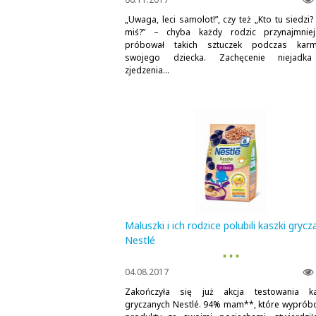
„Uwaga, leci samolot!”, czy też „Kto tu siedzi
miś?” – chyba każdy rodzic przynajmnie
próbował takich sztuczek podczas karm
swojego dziecka. Zachęcenie niejadk
zjedzenia...
Maluszki i ich rodzice polubili kaszki gryc
Nestlé
▪ ▪ ▪
04.08.2017
Zakończyła się już akcja testowania k
gryczanych Nestlé. 94% mam**, które wyprób