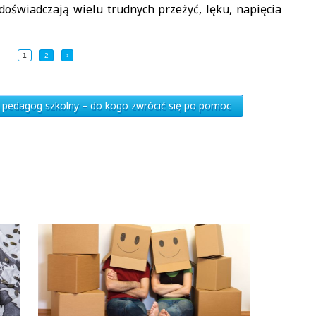
doświadczają wielu trudnych przeżyć, lęku, napięcia
1
2
›
i pedagog szkolny – do kogo zwrócić się po pomoc