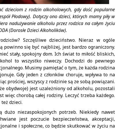
ać dzieciom z rodzin alkoholowych, gdy dość popularne
Zespół Płodowy). Dotyczy ono dzieci, których mamy piły w
wiera nadużywanie alkoholu przez rodzica na całym życiu
 DDA (Dorosłe Dzieci Alkoholików).
rodziców? Szczęśliwe dzieciństwo. Nieraz w ogóle
rą powinno się być najbliżej, jest bardzo ograniczony.
ieć stały, spokojny dom. Ich świat to miłość bliskich,
Alkohol to wszystko niweczy. Dochodzi do pewnego
jonalnego. Musimy pamiętać o tym, że każda rodzina
cjonuje. Gdy jeden z członków choruje, wpływa to na
c prościej, wszyscy z rodzinie są ze sobą powiązani.
 że obydwoje) jest uzależniony od alkoholu, pozostali
st więc chorobą całej rodziny. Leczyć trzeba każdego.
też dzieci.
ją dużo niezaspokojonych potrzeb. Niekiedy nawet
chwiane jest poczucie bezpieczeństwa, akceptacji,
jonalne i społeczne, co będzie skutkować w życiu na