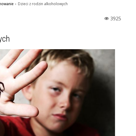
howanie
›
Dzieci z rodzin alkoholowych
3925
wych