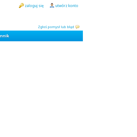
zaloguj się
utwórz konto
Zgłoś pomysł lub błąd
nnik