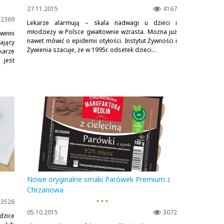
27.11.2015
4167
2369
Lekarze alarmują – skala nadwagi u dzieci i
młodzieży w Polsce gwałtownie wzrasta. Można już
winni
nawet mówić o epidemii otyłości. Instytut Żywności i
ający
Żywienia szacuje, że w 1995r. odsetek dzieci...
arze
 jest
Nowe oryginalne smaki Parówek Premium z
Chrzanowa
▪ ▪ ▪
3526
05.10.2015
3072
dzice