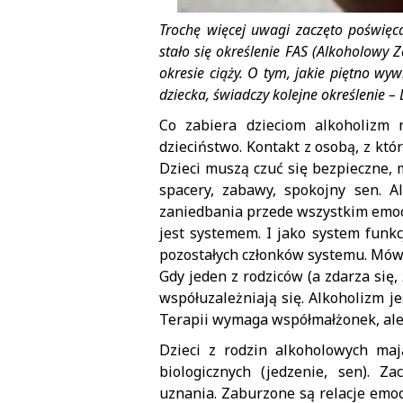
Trochę więcej uwagi zaczęto poświęc
stało się określenie FAS (Alkoholowy 
okresie ciąży. O tym, jakie piętno wy
dziecka, świadczy kolejne określenie –
Co zabiera dzieciom alkoholizm 
dzieciństwo. Kontakt z osobą, z któ
Dzieci muszą czuć się bezpieczne, m
spacery, zabawy, spokojny sen. 
zaniedbania przede wszystkim emoc
jest systemem. I jako system funk
pozostałych członków systemu. Mówią
Gdy jeden z rodziców (a zdarza się,
współuzależniają się. Alkoholizm je
Terapii wymaga współmałżonek, ale 
Dzieci z rodzin alkoholowych ma
biologicznych (jedzenie, sen). Za
uznania. Zaburzone są relacje emoc