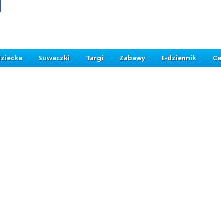
dziecka
Suwaczki
Targi
Zabawy
E-dziennik
Ce