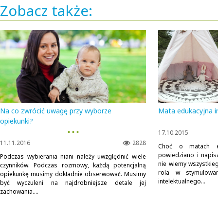
Zobacz także:
Na co zwrócić uwagę przy wyborze
Mata edukacyjna in
opiekunki?
▪ ▪ ▪
17.10.2015
11.11.2016
2828
Choć o matach ed
powiedziano i napisa
Podczas wybierania niani należy uwzględnić wiele
nie wiemy wszystkieg
czynników. Podczas rozmowy, każdą potencjalną
rola w stymulowan
opiekunkę musimy dokładnie obserwować. Musimy
intelektualnego...
być wyczuleni na najdrobniejsze detale jej
zachowania....