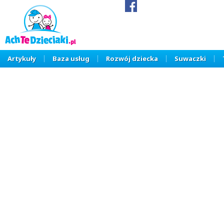
Artykuły
Baza usług
Rozwój dziecka
Suwaczki