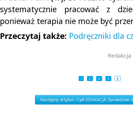
systematycznie pracować z dz
ponieważ terapia nie może być prze
Przeczytaj także:
Podręczniki dla c
Redakcja 
‹
1
2
3
4
Następny artykuł › Cykl EDUKACJA: Sprawdzian s