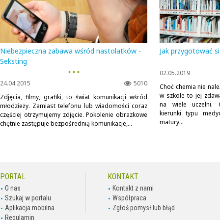
Niebezpieczna zabawa wśród nastolatków -
Jak przygotować si
Seksting
▪ ▪ ▪
02.05.2019
24.04.2015
5010
Choć chemia nie nal
w szkole to jej zdaw
Zdjęcia, filmy, grafiki, to świat komunikacji wśród
na wiele uczelni. 
młodzieży. Zamiast telefonu lub wiadomości coraz
kierunki typu med
częściej otrzymujemy zdjęcie. Pokolenie obrazkowe
matury...
chętnie zastępuje bezpośrednią komunikacje,...
PORTAL
KONTAKT
O nas
Kontakt z nami
Szukaj w portalu
Współpraca
Aplikacja mobilna
Zgłoś pomysł lub błąd
Regulamin