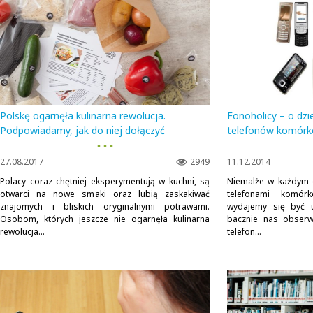
Polskę ogarnęła kulinarna rewolucja.
Fonoholicy – o dzi
Podpowiadamy, jak do niej dołączyć
telefonów komór
▪ ▪ ▪
27.08.2017
2949
11.12.2014
Polacy coraz chętniej eksperymentują w kuchni, są
Niemalże w każdym 
otwarci na nowe smaki oraz lubią zaskakiwać
telefonami komór
znajomych i bliskich oryginalnymi potrawami.
wydajemy się być uz
Osobom, których jeszcze nie ogarnęła kulinarna
bacznie nas obserw
rewolucja...
telefon...