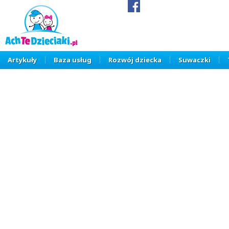
Artykuły
Baza usług
Rozwój dziecka
Suwaczki