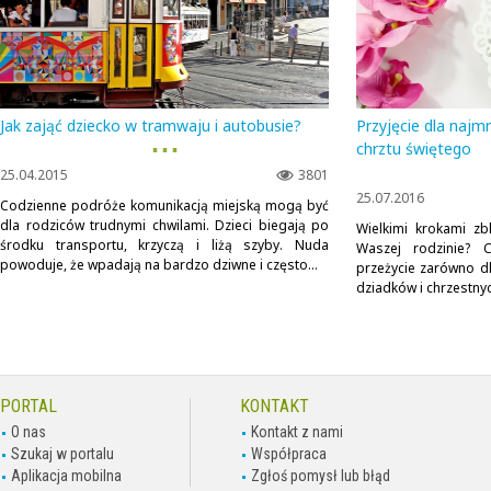
Jak zająć dziecko w tramwaju i autobusie?
Przyjęcie dla najm
▪ ▪ ▪
chrztu świętego
25.04.2015
3801
25.07.2016
Codzienne podróże komunikacją miejską mogą być
dla rodziców trudnymi chwilami. Dzieci biegają po
Wielkimi krokami zb
środku transportu, krzyczą i liżą szyby. Nuda
Waszej rodzinie? C
powoduje, że wpadają na bardzo dziwne i często...
przeżycie zarówno dl
dziadków i chrzestnyc
PORTAL
KONTAKT
O nas
Kontakt z nami
Szukaj w portalu
Współpraca
Aplikacja mobilna
Zgłoś pomysł lub błąd