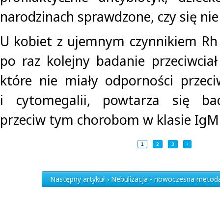
narodzinach sprawdzone, czy się nie 
U kobiet z ujemnym czynnikiem Rh
po raz kolejny badanie przeciwciał
które nie miały odporności przec
i cytomegalii, powtarza się bad
przeciw tym chorobom w klasie IgM
1
2
3
›
Następny artykuł › Nebulizacja - nowoczesna meto