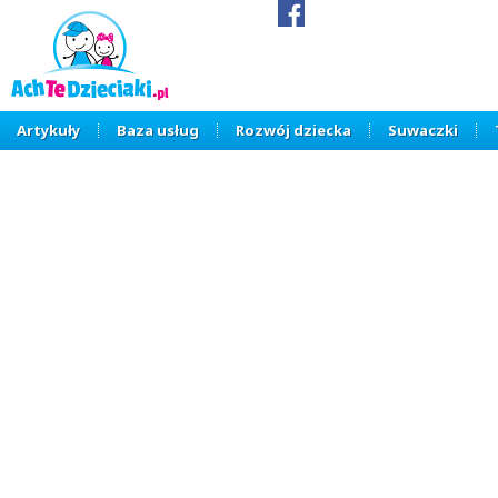
Artykuły
Baza usług
Rozwój dziecka
Suwaczki