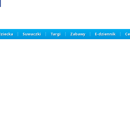
dziecka
Suwaczki
Targi
Zabawy
E-dziennik
Ce