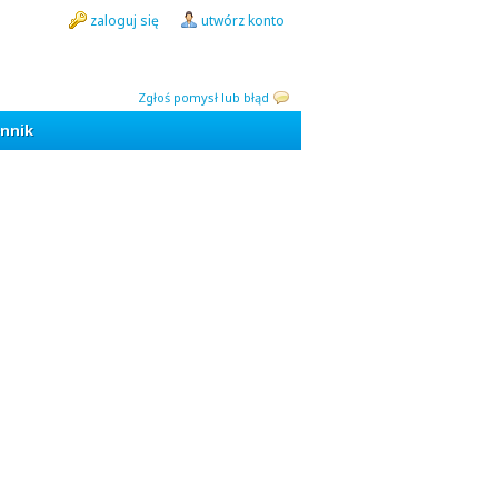
zaloguj się
utwórz konto
Zgłoś pomysł lub błąd
nnik