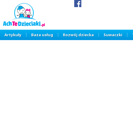
Artykuły
Baza usług
Rozwój dziecka
Suwaczki