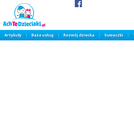
Artykuły
Baza usług
Rozwój dziecka
Suwaczki