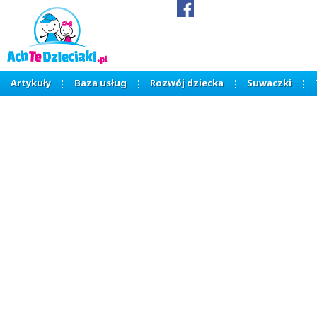
Artykuły
Baza usług
Rozwój dziecka
Suwaczki