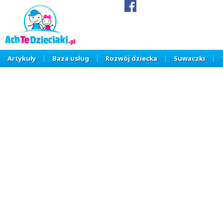
Artykuły
Baza usług
Rozwój dziecka
Suwaczki