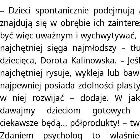
– Dzieci spontanicznie podejmują 
znajdują się w obrębie ich zainter
być więc uważnym i wychwytywać, 
najchętniej sięga najmłodszy – t
dziecięca, Dorota Kalinowska. – Jeś
najchętniej rysuje, wykleja lub bawi
najpewniej posiada zdolności plast
w niej rozwijać – dodaje. W ja
dawajmy dzieciom gotowych 
ciekawsze będą… półprodukty! – twi
Zdaniem psycholog to właśnie