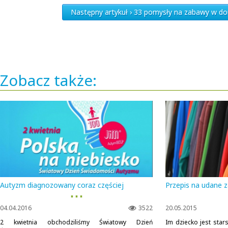
Następny artykuł › 33 pomysły na zabawy w do
Zobacz także:
Autyzm diagnozowany coraz częściej
Przepis na udane z
▪ ▪ ▪
04.04.2016
3522
20.05.2015
2 kwietnia obchodziliśmy Światowy Dzień
Im dziecko jest star