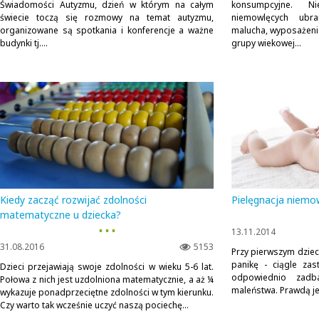
Świadomości Autyzmu, dzień w którym na całym
konsumpcyjne. N
świecie toczą się rozmowy na temat autyzmu,
niemowlęcych ubr
organizowane są spotkania i konferencje a ważne
malucha, wyposażenie
budynki tj....
grupy wiekowej...
Kiedy zacząć rozwijać zdolności
Pielęgnacja niemo
matematyczne u dziecka?
▪ ▪ ▪
13.11.2014
31.08.2016
5153
Przy pierwszym dziec
panikę - ciągle za
Dzieci przejawiają swoje zdolności w wieku 5-6 lat.
odpowiednio zadb
Połowa z nich jest uzdolniona matematycznie, a aż ¼
maleństwa. Prawdą jes
wykazuje ponadprzeciętne zdolności w tym kierunku.
Czy warto tak wcześnie uczyć naszą pociechę...