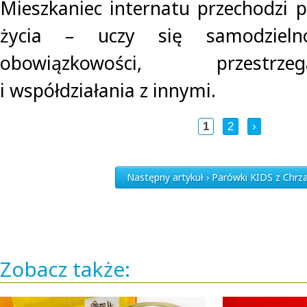
Mieszkaniec internatu przechodzi p
życia – uczy się samodzielnoś
obowiązkowości, przestrz
i współdziałania z innymi.
1
2
›
Następny artykuł › Parówki KIDS z Chr
Zobacz także: