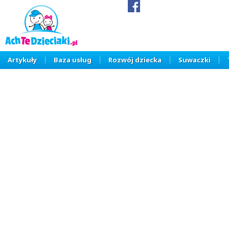
Artykuły
Baza usług
Rozwój dziecka
Suwaczki