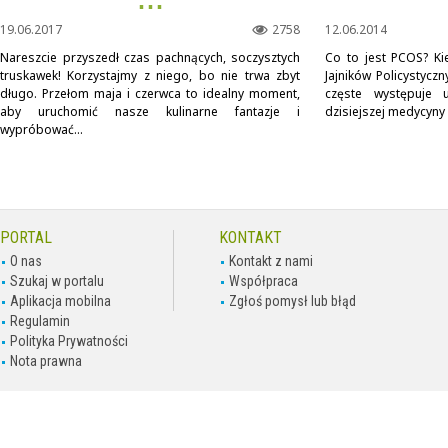
▪ ▪ ▪
19.06.2017
2758
12.06.2014
Nareszcie przyszedł czas pachnących, soczysztych
Co to jest PCOS? Ki
truskawek! Korzystajmy z niego, bo nie trwa zbyt
Jajników Policystycz
długo. Przełom maja i czerwca to idealny moment,
częste występuje 
aby uruchomić nasze kulinarne fantazje i
dzisiejszej medycyny 
wypróbować...
PORTAL
KONTAKT
O nas
Kontakt z nami
Szukaj w portalu
Współpraca
Aplikacja mobilna
Zgłoś pomysł lub błąd
Regulamin
Polityka Prywatności
Nota prawna