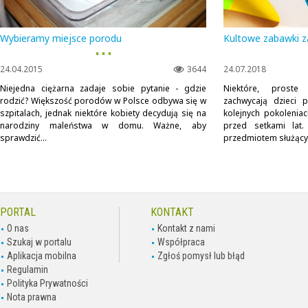
Wybieramy miejsce porodu
Kultowe zabawki 
▪ ▪ ▪
24.04.2015
3644
24.07.2018
Niejedna ciężarna zadaje sobie pytanie - gdzie
Niektóre, prost
rodzić? Większość porodów w Polsce odbywa się w
zachwycają dzieci 
szpitalach, jednak niektóre kobiety decydują się na
kolejnych pokolenia
narodziny maleństwa w domu. Ważne, aby
przed setkami lat
sprawdzić...
przedmiotem służący
PORTAL
KONTAKT
O nas
Kontakt z nami
Szukaj w portalu
Współpraca
Aplikacja mobilna
Zgłoś pomysł lub błąd
Regulamin
Polityka Prywatności
Nota prawna