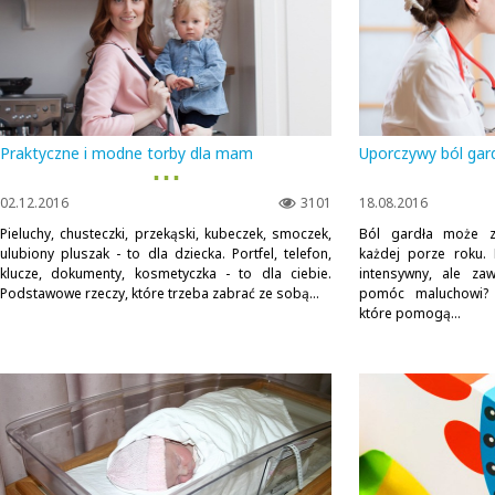
Praktyczne i modne torby dla mam
Uporczywy ból gard
▪ ▪ ▪
02.12.2016
3101
18.08.2016
Pieluchy, chusteczki, przekąski, kubeczek, smoczek,
Ból gardła może z
ulubiony pluszak - to dla dziecka. Portfel, telefon,
każdej porze roku.
klucze, dokumenty, kosmetyczka - to dla ciebie.
intensywny, ale za
Podstawowe rzeczy, które trzeba zabrać ze sobą...
pomóc maluchowi? I
które pomogą...