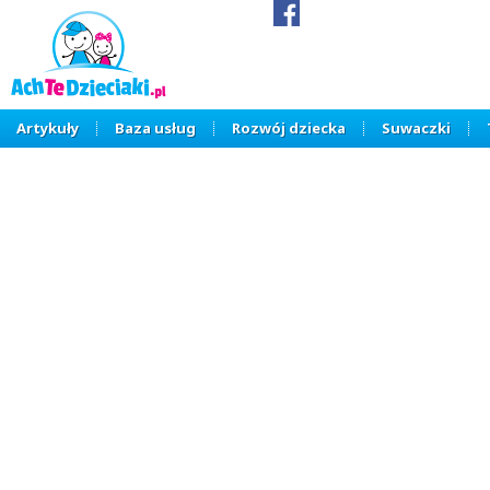
Artykuły
Baza usług
Rozwój dziecka
Suwaczki