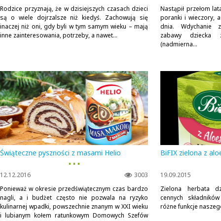
Rodzice przyznają, że w dzisiejszych czasach dzieci
Nastąpił przełom lat
są o wiele dojrzalsze niż kiedyś. Zachowują się
poranki i wieczory, 
inaczej niż oni, gdy byli w tym samym wieku – mają
dnia. Wdychanie z
inne zainteresowania, potrzeby, a nawet...
zabawy dziecka 
(nadmierna...
Świąteczne pyszności z masami Helio
BiFIX zielona z al
▪ ▪ ▪
12.12.2016
3003
19.09.2015
Ponieważ w okresie przedświątecznym czas bardzo
Zielona herbata dz
nagli, a i budżet często nie pozwala na ryzyko
cennych składnikó
kulinarnej wpadki, powszechnie znanym w XXI wieku
różne funkcje nasze
i lubianym kołem ratunkowym Domowych Szefów