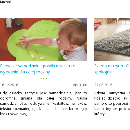
Kuchni...
Pierwsze samodzielne posiłki dziecka to
Szkoła muzyczna? 
wyzwanie dla całej rodziny
spokojnie
▪ ▪ ▪
16.12.2016
3100
27.08.2016
Gdy dziecko zaczyna jeść samodzielnie, jest to
Szkoła muzyczna c
ogromna zmiana dla całej rodziny. Nauka
Posłać dziecko jak 
samodzielności, odkrywanie kształtów, smaków,
samo o to poprosi? M
tekstur rozmaitego jedzenia - dla dziecka, kolejny
samo będzie pracow
krok rozwojowy,...
którzy...