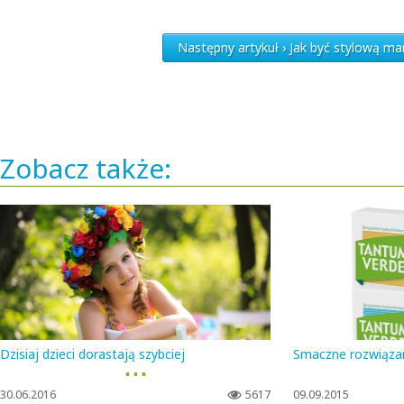
Następny artykuł › Jak być stylową m
Zobacz także:
Dzisiaj dzieci dorastają szybciej
Smaczne rozwiązan
▪ ▪ ▪
30.06.2016
5617
09.09.2015