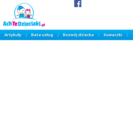
Artykuły
Baza usług
Rozwój dziecka
Suwaczki