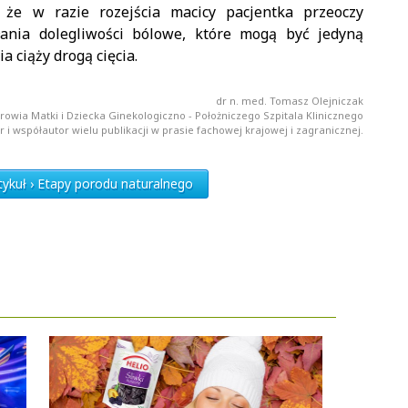
że w razie rozejścia macicy pacjentka przeoczy
łania dolegliwości bólowe, które mogą być jedyną
 ciąży drogą cięcia.
dr n. med. Tomasz Olejniczak
drowia Matki i Dziecka Ginekologiczno - Położniczego Szpitala Klinicznego
 współautor wielu publikacji w prasie fachowej krajowej i zagranicznej.
ykuł › Etapy porodu naturalnego