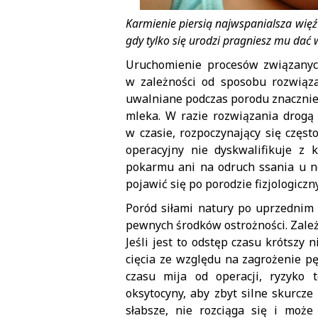
Karmienie piersią najwspanialsza więź
gdy tylko się urodzi pragniesz mu dać 
Uruchomienie procesów związanych
w zależności od sposobu rozwiąz
uwalniane podczas porodu znacznie 
mleka. W razie rozwiązania drogą c
w czasie, rozpoczynający się częst
operacyjny nie dyskwalifikuje z 
pokarmu ani na odruch ssania u n
pojawić się po porodzie fizjologiczn
Poród siłami natury po uprzednim 
pewnych środków ostrożności. Zależy
Jeśli jest to odstęp czasu krótszy 
cięcia ze względu na zagrożenie pę
czasu mija od operacji, ryzyko 
oksytocyny, aby zbyt silne skurcze
słabsze, nie rozciąga się i może