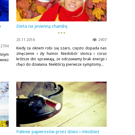
w
Dieta na jesienną chandrę
▪ ▪ ▪
25.11.2016
2907
2704
Kiedy za oknem robi się szaro, często dopada nas
zmęczenie i zły humor. Niedobór słońca i coraz
etnym
krótsze dni sprawiają, że odczuwamy brak energii i
wnież
chęci do działania. Niektórzy pierwsze symptomy...
Palenie papierosów przez dzieci i młodzież