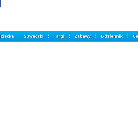
dziecka
Suwaczki
Targi
Zabawy
E-dziennik
Ce