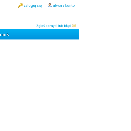
zaloguj się
utwórz konto
Zgłoś pomysł lub błąd
nnik