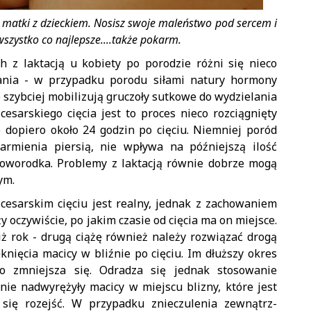
 matki z dzieckiem. Nosisz swoje maleństwo pod sercem i
wszystko co najlepsze....także pokarm.
 z laktacją u kobiety po porodzie różni się nieco
ania - w przypadku porodu siłami natury hormony
szybciej mobilizują gruczoły sutkowe do wydzielania
esarskiego cięcia jest to proces nieco rozciągnięty
o dopiero około 24 godzin po cięciu. Niemniej poród
karmienia piersią, nie wpływa na późniejszą ilość
oworodka. Problemy z laktacją równie dobrze mogą
ym.
cesarskim cięciu jest realny, jednak z zachowaniem
 oczywiście, po jakim czasie od cięcia ma on miejsce.
niż rok - drugą ciążę również należy rozwiązać drogą
knięcia macicy w bliźnie po cięciu. Im dłuższy okres
to zmniejsza się. Odradza się jednak stosowanie
 nie nadwyrężyły macicy w miejscu blizny, które jest
 się rozejść. W przypadku znieczulenia zewnątrz-