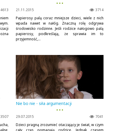
▪ ▪ ▪
4613
21.11.2015
3714
eniem
Papierosy palą coraz mniejsze dzieci, wiele z nich
owym.
wpada nawet w nałóg. Znaczną rolę odgrywa
zacji
środowisko rodzinne. Jeśli rodzice nałogowo palą
można
papierosy, podkreślają, że sprawia im to
przyjemność,...
Nie bo nie - siła argumentacji
▪ ▪ ▪
3507
29.07.2015
7041
ucha,
Dzieci pragną zrozumieć otaczający je świat, w czym
alne,
cały czas pomagają rodzice. Jednak czasem