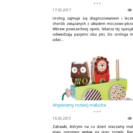
▪ ▪ ▪
17.03.2017
Urolog zajmuje się diagnozowaniem i lecz
chorób związanych z układem moczowo-płci
Wbrew powszechnej opinii, lekarza tej specjali
odwiedzają pacjenci obu płci. Do urologa 
udać...
Wspieramy rozwój malucha
▪ ▪ ▪
16.03.2015
Zabawki, którymi na co dzień otaczamy mal
mają ogromny wpływ na jego rozwój. Ban