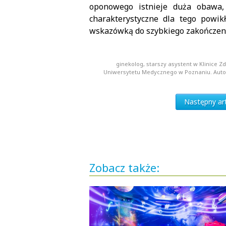
oponowego istnieje duża obawa, 
charakterystyczne dla tego powik
wskazówką do szybkiego zakończenia
ginekolog, starszy asystent w Klinice Z
Uniwersytetu Medycznego w Poznaniu. Autor i
Następny art
Zobacz także: